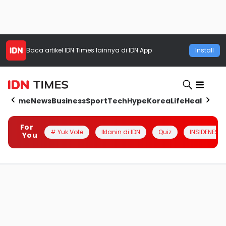
Baca artikel
IDN Times
lainnya di IDN App
Install
Home
News
Business
Sport
Tech
Hype
Korea
Life
Health
Aut
For
# Yuk Vote
Iklanin di IDN
Quiz
INSIDENESIA
You