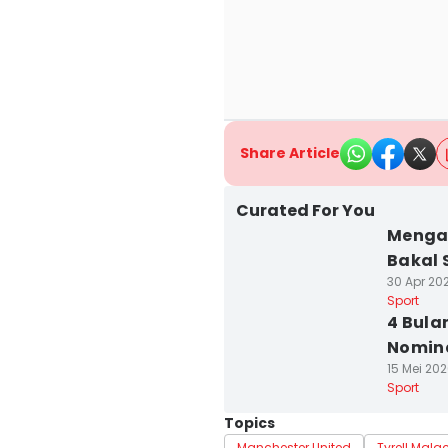
Share Article
Curated For You
Mengap
Bakal 
30 Apr 202
Sport
4 Bula
Nomina
15 Mei 202
Sport
Topics
Manchester United
Tyrell Mala