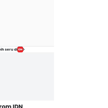
ih seru di
from IDN