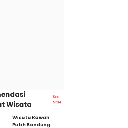
endasi
See
t Wisata
More
Wisata Kawah
Putih Bandung: