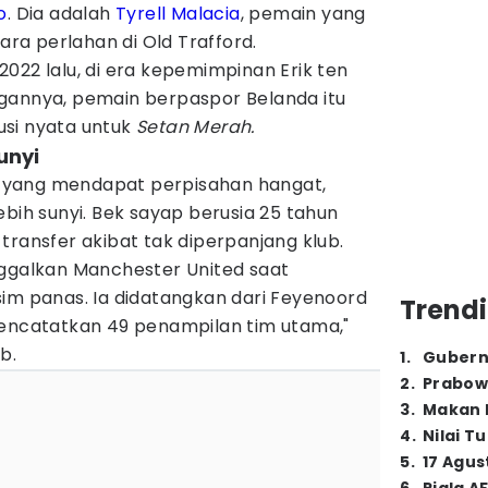
o
. Dia adalah
Tyrell Malacia
, pemain yang
a perlahan di Old Trafford.
022 lalu, di era kepemimpinan Erik ten
gannya, pemain berpaspor Belanda itu
si nyata untuk
Setan Merah.
unyi
 yang mendapat perpisahan hangat,
ebih sunyi. Bek sayap berusia 25 tahun
transfer akibat tak diperpanjang klub.
nggalkan Manchester United saat
sim panas. Ia didatangkan dari Feyenoord
Trendi
mencatatkan 49 penampilan tim utama,"
b.
1
.
Gubern
2
.
Prabow
3
.
Makan B
4
.
Nilai T
5
.
17 Agus