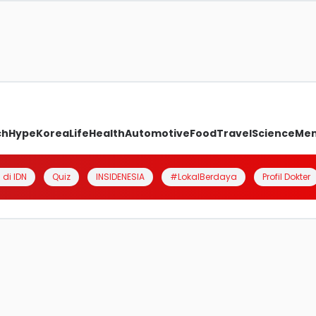
ch
Hype
Korea
Life
Health
Automotive
Food
Travel
Science
Me
 di IDN
Quiz
INSIDENESIA
#LokalBerdaya
Profil Dokter