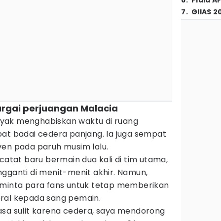
6
.
Piala A
7
.
GIIAS 2
hargai perjuangan Malacia
yak menghabiskan waktu di ruang
bat badai cedera panjang. Ia juga sempat
ven pada paruh musim lalu.
rcatat baru bermain dua kali di tim utama,
gganti di menit-menit akhir. Namun,
inta para fans untuk tetap memberikan
ral kepada sang pemain.
asa sulit karena cedera, saya mendorong