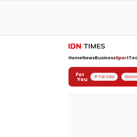
Home
News
Business
Sport
Te
For
# Yuk Vote
Iklanin
You