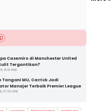
a Casemiro di Manchester United
Sulit Tergantikan?
6, 19:14 WIB
n Tangani MU, Carrick Jadi
tor Manajer Terbaik Premier League
6, 07:00 WIB
cia
casemiro
Michael Carrick
Update me