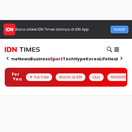
Baca artikel
IDN Times
lainnya di IDN App
Install
Home
News
Business
Sport
Tech
Hype
Korea
Life
Health
Aut
For
# Yuk Vote
Iklanin di IDN
Quiz
INSIDENESIA
You