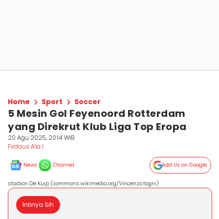
Home
Sport
Soccer
5 Mesin Gol Feyenoord Rotterdam
yang Direkrut Klub Liga Top Eropa
20 Agu 2025, 20:14 WIB
Firdaus A'la I
News
Channel
Add Us on Google
stadion De Kuip (commons.wikimedia.org/Vincenzo.togni)
Intinya Sih