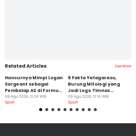
Related Articles
See More
Hancurnya Mimpi Logan
6 Fakta Yatagarasu,
5 
Sargeant sebagai
Burung Mitologi yang
D
Pembalap AS di Formula
Jadi Logo Timnas
s
1
09 Agu 2026, 12:34 WIB
Jepang
09 Agu 2026, 12:14 WIB
P
09
Sport
Sport
Sp