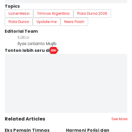
Topics
Lionel Messi
Timnas Argentina
Piala Dunia 2026
Piala Dunia
Update me
News Flash
Editorial Team
Editor
Ilyas Listianto Mujib
Tonton lebih seru di
Related Articles
See More
Eks Pemain Timnas
Harmoni Polisi dan
S