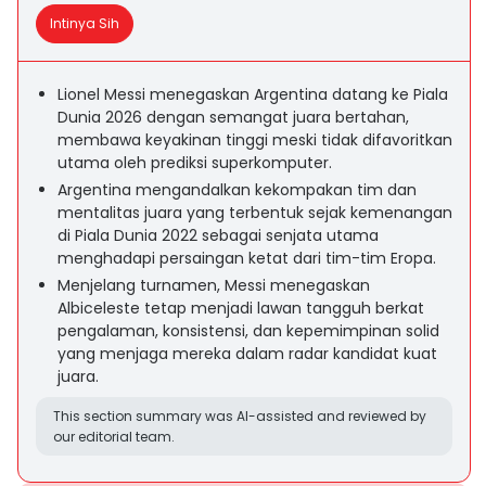
Intinya Sih
Lionel Messi menegaskan Argentina datang ke Piala
Dunia 2026 dengan semangat juara bertahan,
membawa keyakinan tinggi meski tidak difavoritkan
utama oleh prediksi superkomputer.
Argentina mengandalkan kekompakan tim dan
mentalitas juara yang terbentuk sejak kemenangan
di Piala Dunia 2022 sebagai senjata utama
menghadapi persaingan ketat dari tim-tim Eropa.
Menjelang turnamen, Messi menegaskan
Albiceleste tetap menjadi lawan tangguh berkat
pengalaman, konsistensi, dan kepemimpinan solid
yang menjaga mereka dalam radar kandidat kuat
juara.
This section summary was AI-assisted and reviewed by
our editorial team.