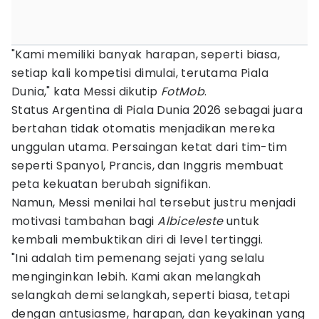
"Kami memiliki banyak harapan, seperti biasa,
setiap kali kompetisi dimulai, terutama Piala
Dunia," kata Messi dikutip
FotMob
.
Status Argentina di Piala Dunia 2026 sebagai juara
bertahan tidak otomatis menjadikan mereka
unggulan utama. Persaingan ketat dari tim-tim
seperti Spanyol, Prancis, dan Inggris membuat
peta kekuatan berubah signifikan.
Namun, Messi menilai hal tersebut justru menjadi
motivasi tambahan bagi
Albiceleste
untuk
kembali membuktikan diri di level tertinggi.
"Ini adalah tim pemenang sejati yang selalu
menginginkan lebih. Kami akan melangkah
selangkah demi selangkah, seperti biasa, tetapi
dengan antusiasme, harapan, dan keyakinan yang