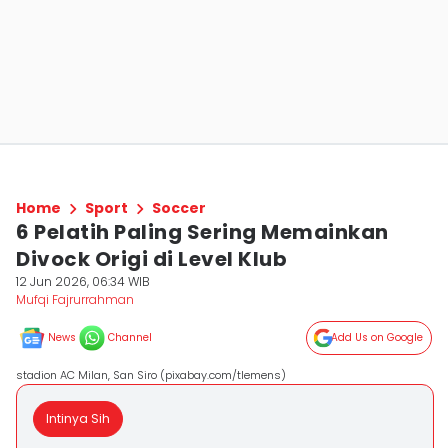
Home
Sport
Soccer
6 Pelatih Paling Sering Memainkan
Divock Origi di Level Klub
12 Jun 2026, 06:34 WIB
Mufqi Fajrurrahman
News
Channel
Add Us on Google
stadion AC Milan, San Siro (pixabay.com/tlemens)
Intinya Sih