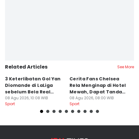
Related Articles
See More
3 Keterlibatan Gol Yan
Cerita Fans Chelsea
1
Diomande di LaLiga
Rela Menginap di Hotel
u
sebelum Bela Real
Mewah, Dapat Tanda
H
Madrid
08 Agu 2026, 10:08 WIB
Tangan Alonso
08 Agu 2026, 08:00 WIB
08
Sport
Sport
Sp