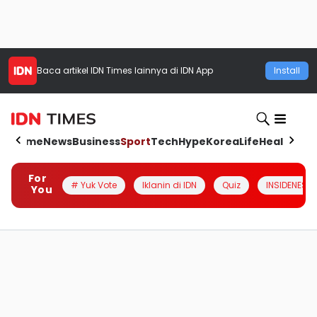
Baca artikel
IDN Times
lainnya di IDN App
Install
Home
News
Business
Sport
Tech
Hype
Korea
Life
Health
Aut
For
# Yuk Vote
Iklanin di IDN
Quiz
INSIDENESIA
You