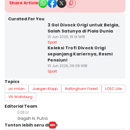
Share Article
Curated For You
3 Gol Divock Origi untuk Belgia,
Salah Satunya di Piala Dunia
10 Jun 2026, 19:14 WIB
Sport
Koleksi Trofi Divock Origi
sepanjang Kariernya, Resmi
Pensiun!
10 Jun 2026, 09:08 WIB
Sport
Topics
ac milan
Juergen Klopp
Nottingham Forest
LOSC Lille
VfL Wolfsburg
Editorial Team
Editor
Gagah N. Putra
Tonton lebih seru di