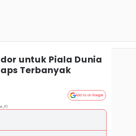
dor untuk Piala Dunia
Caps Terbanyak
Add Us on Google
el_P)