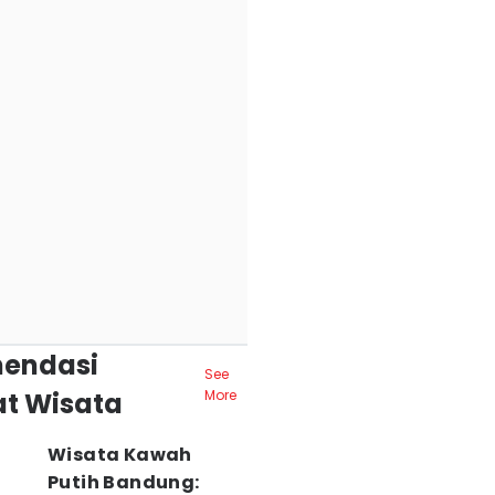
endasi
See
t Wisata
More
Wisata Kawah
Putih Bandung: