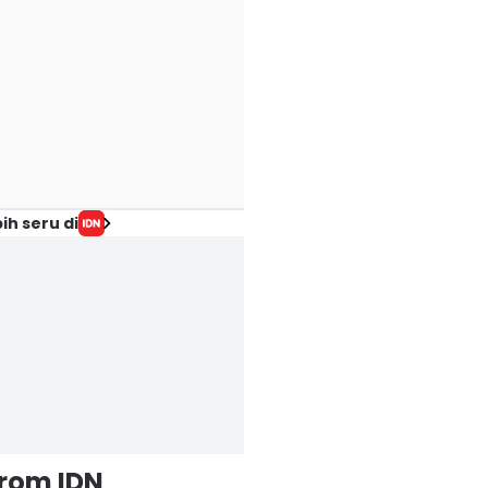
ih seru di
from IDN