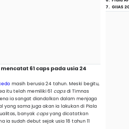
6
.
Piala A
7
.
GIIAS 2
h mencatat 61 caps pada usia 24
cedo
masih berusia 24 tahun. Meski begitu,
 itu telah memiliki 61
caps
di Timnas
karena ia sangat diandalkan dalam menjaga
al yang sama juga akan ia lakukan di Piala
kualitas, banyak
caps
yang dicatatkan
a ia sudah debut sejak usia 18 tahun 11