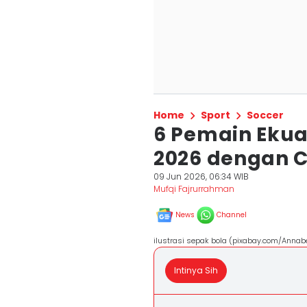
Home
Sport
Soccer
6 Pemain Ekua
2026 dengan 
09 Jun 2026, 06:34 WIB
Mufqi Fajrurrahman
News
Channel
ilustrasi sepak bola (pixabay.com/Annab
Intinya Sih