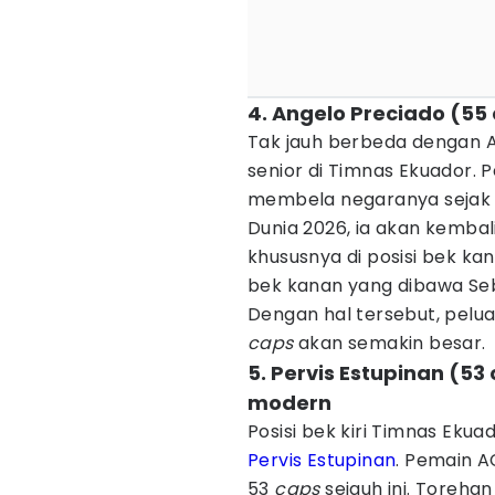
4. Angelo Preciado (55
Tak jauh berbeda dengan A
senior di Timnas Ekuador. 
membela negaranya sejak de
Dunia 2026, ia akan kembal
khususnya di posisi bek ka
bek kanan yang dibawa Seb
Dengan hal tersebut, pelu
caps
akan semakin besar.
5. Pervis Estupinan (5
modern
Posisi bek kiri Timnas Ekua
Pervis Estupinan
. Pemain A
53
caps
sejauh ini. Toreha