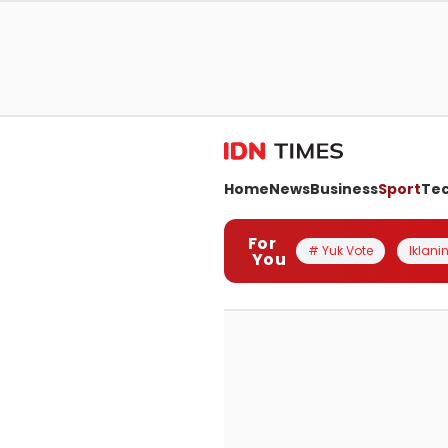
Home
News
Business
Sport
Te
For
# Yuk Vote
Iklanin
You