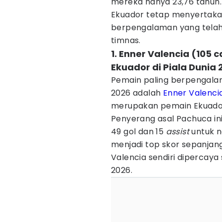
mereka hanya 23,76 tahun.
Ekuador tetap menyertaka
berpengalaman yang tela
timnas.
1. Enner Valencia (105
Ekuador di Piala Dunia 
Pemain paling berpengala
2026 adalah
Enner Valenci
merupakan pemain Ekuador 
Penyerang asal Pachuca ini
49 gol dan 15
assist
untuk n
menjadi top skor sepanjan
Valencia sendiri dipercaya
2026.