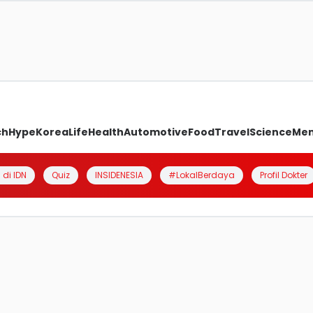
ch
Hype
Korea
Life
Health
Automotive
Food
Travel
Science
Me
 di IDN
Quiz
INSIDENESIA
#LokalBerdaya
Profil Dokter