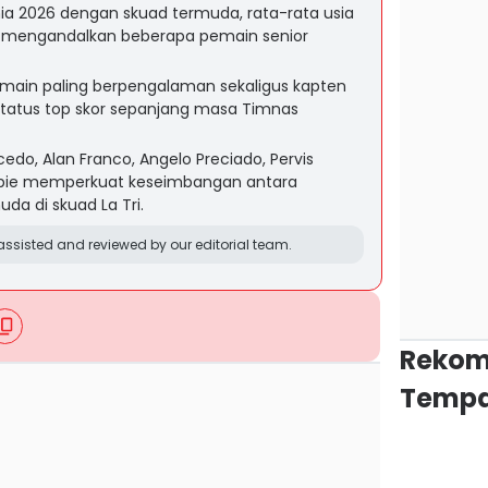
unia 2026 dengan skuad termuda, rata-rata usia
p mengandalkan beberapa pemain senior
emain paling berpengalaman sekaligus kapten
status top skor sepanjang masa Timnas
edo, Alan Franco, Angelo Preciado, Pervis
capie memperkuat keseimbangan antara
a di skuad La Tri.
ssisted and reviewed by our editorial team.
Rekom
Tempa