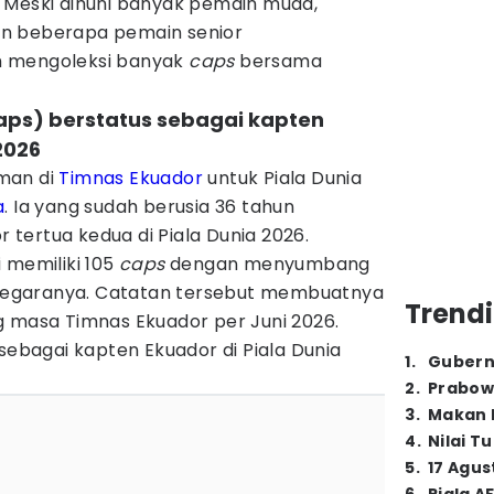
 Meski dihuni banyak pemain muda,
n beberapa pemain senior
h mengoleksi banyak
caps
bersama
 caps) berstatus sebagai kapten
2026
man di
Timnas Ekuador
untuk Piala Dunia
a
. Ia yang sudah berusia 36 tahun
tertua kedua di Piala Dunia 2026.
 memiliki 105
caps
dengan menyumbang
egaranya. Catatan tersebut membuatnya
Trendi
g masa Timnas Ekuador per Juni 2026.
 sebagai kapten Ekuador di Piala Dunia
1
.
Gubern
2
.
Prabow
3
.
Makan B
4
.
Nilai T
5
.
17 Agus