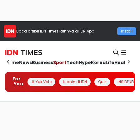
Baca artikel
IDN Times
lainnya di IDN App
Install
Home
News
Business
Sport
Tech
Hype
Korea
Life
Health
Aut
For
# Yuk Vote
Iklanin di IDN
Quiz
INSIDENESIA
You