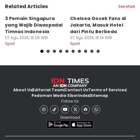
Related Articles
See More
3 Pemain Singapura
Chelsea Gocek Fans di
G
yang Wajib Diwaspadai
Jakarta, Masuk Hotel
P
Timnas Indonesia
dari Pintu Berbeda
Ke
07 Agu 2026, 16:28 WIB
07 Agu 2026, 16:14 WIB
J
07
Sport
Sport
Sp
About Us
Editorial Team
Contact Us
Terms of Services
Pedoman Media Siber
Index
Sitemap
Follow Us
Download