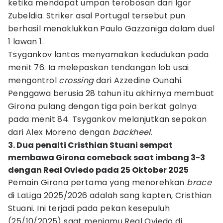
ketika mendapat umpan terobosan dari Igor
Zubeldia. Striker asal Portugal tersebut pun
berhasil menaklukkan Paulo Gazzaniga dalam duel
1 lawan 1.
Tsygankov lantas menyamakan kedudukan pada
menit 76. Ia melepaskan tendangan lob usai
mengontrol
crossing
dari Azzedine Ounahi.
Penggawa berusia 28 tahun itu akhirnya membuat
Girona pulang dengan tiga poin berkat golnya
pada menit 84. Tsygankov melanjutkan sepakan
dari Alex Moreno dengan
backheel
.
3. Dua penalti Cristhian Stuani sempat
membawa Girona comeback saat imbang 3-3
dengan Real Oviedo pada 25 Oktober 2025
Pemain Girona pertama yang menorehkan
brace
di LaLiga 2025/2026 adalah sang kapten, Cristhian
Stuani. Ini terjadi pada pekan kesepuluh
(25/10/2025) saat menjamu Real Oviedo di