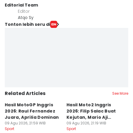
Editorial Team
Editor
Atqo Sy
Tonton lebih seru di
Related Articles
See More
Hasil MotoGP Inggris
Hasil Moto2 Inggris
K
2026: Raul Fernandez
2026: Filip Salac Buat
C
Juara, Aprilia Dominan
Kejutan, Mario Aji
P
09 Agu 2026, 21:59 WIB
Tercecer
09 Agu 2026, 21:19 WIB
N
09
Sport
Sport
Sp