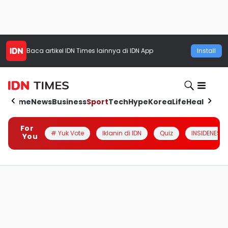
Baca artikel
IDN Times
lainnya di IDN App
Install
Home
News
Business
Sport
Tech
Hype
Korea
Life
Health
Aut
For
# Yuk Vote
Iklanin di IDN
Quiz
INSIDENESIA
You