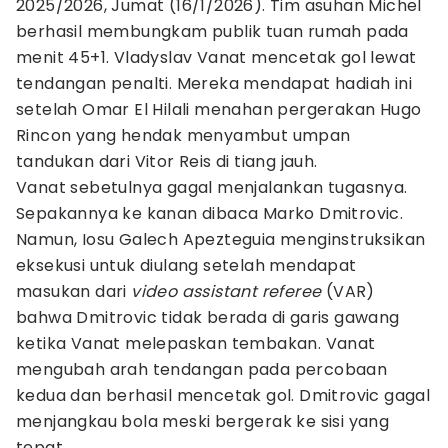
2025/2026, Jumat (16/1/2026). Tim asuhan Michel
berhasil membungkam publik tuan rumah pada
menit 45+1. Vladyslav Vanat mencetak gol lewat
tendangan penalti. Mereka mendapat hadiah ini
setelah Omar El Hilali menahan pergerakan Hugo
Rincon yang hendak menyambut umpan
tandukan dari Vitor Reis di tiang jauh.
Vanat sebetulnya gagal menjalankan tugasnya.
Sepakannya ke kanan dibaca Marko Dmitrovic.
Namun, Iosu Galech Apezteguia menginstruksikan
eksekusi untuk diulang setelah mendapat
masukan dari
video assistant referee
(VAR)
bahwa Dmitrovic tidak berada di garis gawang
ketika Vanat melepaskan tembakan. Vanat
mengubah arah tendangan pada percobaan
kedua dan berhasil mencetak gol. Dmitrovic gagal
menjangkau bola meski bergerak ke sisi yang
tepat.