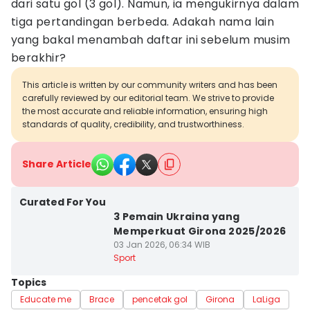
dari satu gol (3 gol). Namun, ia mengukirnya dalam
tiga pertandingan berbeda. Adakah nama lain
yang bakal menambah daftar ini sebelum musim
berakhir?
This article is written by our community writers and has been
carefully reviewed by our editorial team. We strive to provide
the most accurate and reliable information, ensuring high
standards of quality, credibility, and trustworthiness.
Share Article
Curated For You
3 Pemain Ukraina yang
Memperkuat Girona 2025/2026
03 Jan 2026, 06:34 WIB
Sport
Topics
Educate me
Brace
pencetak gol
Girona
LaLiga