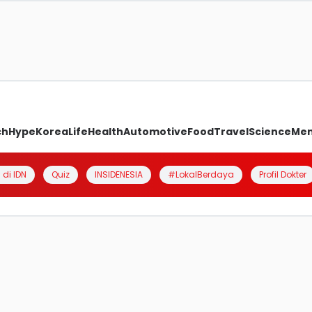
ch
Hype
Korea
Life
Health
Automotive
Food
Travel
Science
Me
 di IDN
Quiz
INSIDENESIA
#LokalBerdaya
Profil Dokter