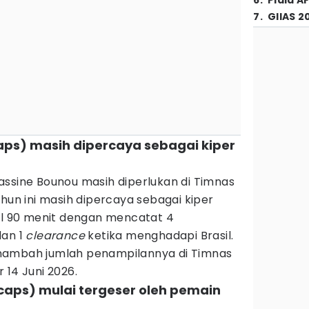
6
.
Piala A
7
.
GIIAS 2
caps) masih dipercaya sebagai kiper
assine Bounou masih diperlukan di Timnas
ahun ini masih dipercaya sebagai kiper
pil 90 menit dengan mencatat 4
dan 1
clearance
ketika menghadapi Brasil.
nambah jumlah penampilannya di Timnas
 14 Juni 2026.
caps) mulai tergeser oleh pemain