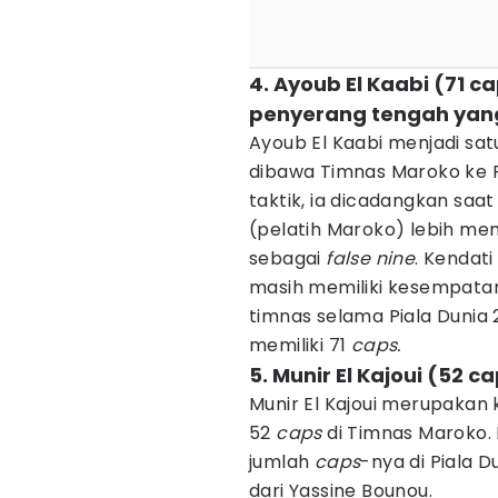
4. Ayoub El Kaabi (71 
penyerang tengah yan
Ayoub El Kaabi menjadi sa
dibawa Timnas Maroko ke P
taktik, ia dicadangkan sa
(pelatih Maroko) lebih me
sebagai
false nine
. Kendat
masih memiliki kesempat
timnas selama Piala Dunia 2
memiliki 71
caps.
5. Munir El Kajoui (52 
Munir El Kajoui merupakan 
52
caps
di Timnas Maroko.
jumlah
caps
-nya di Piala D
dari Yassine Bounou.