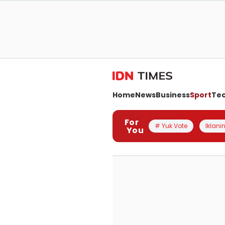
Home
News
Business
Sport
Te
For
# Yuk Vote
Iklanin
You