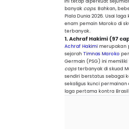
ini tetap diperkuat sejuml
banyak
caps
. Bahkan, beb
Piala Dunia 2026. Usai laga 
enam pemain Maroko di sk
terbanyak.
1. Achraf Hakimi (97 c
Achraf Hakimi
merupakan
sejarah
Timnas Maroko
per
Germain (PSG) ini memiliki
caps
terbanyak di skuad Ma
sendiri berstatus sebagai 
sekaligus kunci permainan d
laga pertama kontra Brasil 