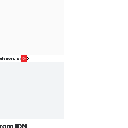
ih seru di
from IDN