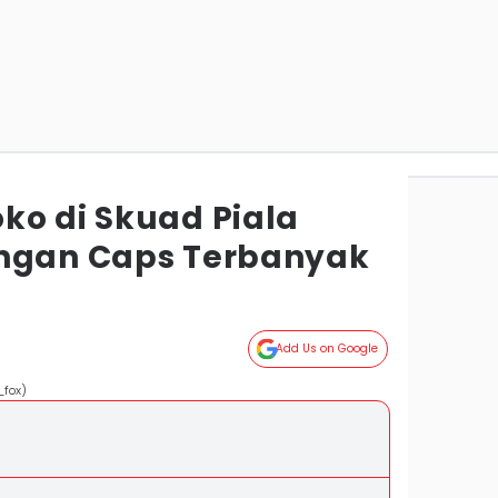
ko di Skuad Piala
engan Caps Terbanyak
Add Us on Google
_fox)