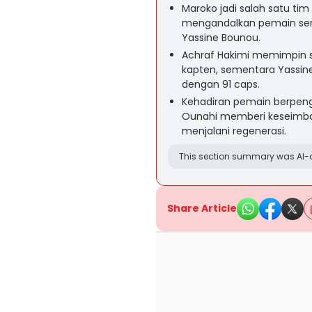
Maroko jadi salah satu ti
mengandalkan pemain seni
Yassine Bounou.
Achraf Hakimi memimpin s
kapten, sementara Yassin
dengan 91 caps.
Kehadiran pemain berpenga
Ounahi memberi keseimba
menjalani regenerasi.
This section summary was AI-a
Share Article