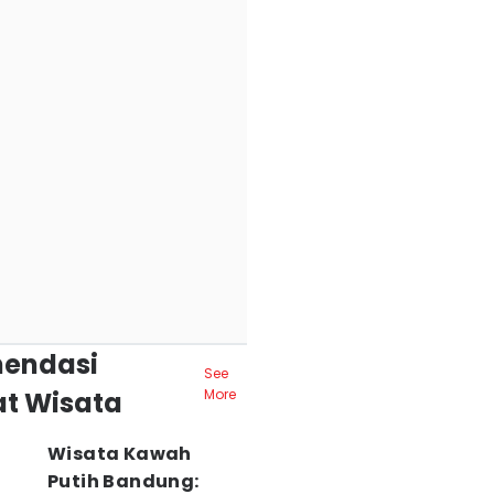
endasi
See
t Wisata
More
Wisata Kawah
Putih Bandung: