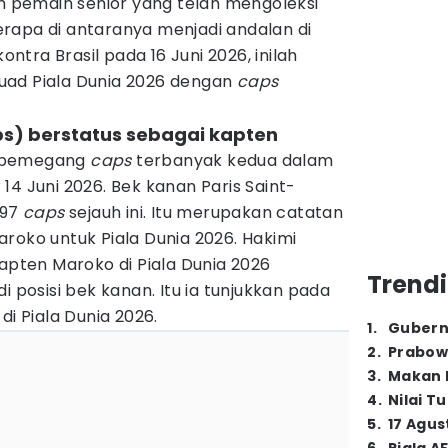
ah pemain senior yang telah mengoleksi
erapa di antaranya menjadi andalan di
kontra Brasil pada 16 Juni 2026, inilah
uad Piala Dunia 2026 dengan
caps
aps) berstatus sebagai kapten
 pemegang
caps
terbanyak kedua dalam
 14 Juni 2026. Bek kanan Paris Saint-
 97
caps
sejauh ini. Itu merupakan catatan
roko untuk Piala Dunia 2026. Hakimi
kapten Maroko di Piala Dunia 2026
Trendi
i posisi bek kanan. Itu ia tunjukkan pada
di Piala Dunia 2026.
1
.
Gubern
2
.
Prabow
3
.
Makan B
4
.
Nilai T
5
.
17 Agus