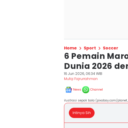
Home
Sport
Soccer
6 Pemain Maro
Dunia 2026 d
16 Jun 2026, 06:34 WIB
Mufqi Fajrurrahman
News
Channel
ilustrasi sepak bola (pixabay.com/planet
Intinya Sih