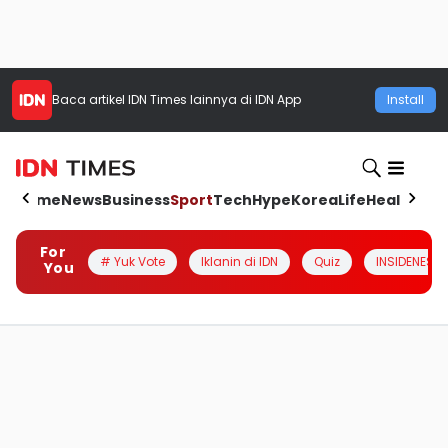
Baca artikel
IDN Times
lainnya di IDN App
Install
Home
News
Business
Sport
Tech
Hype
Korea
Life
Health
Aut
For
# Yuk Vote
Iklanin di IDN
Quiz
INSIDENESIA
You