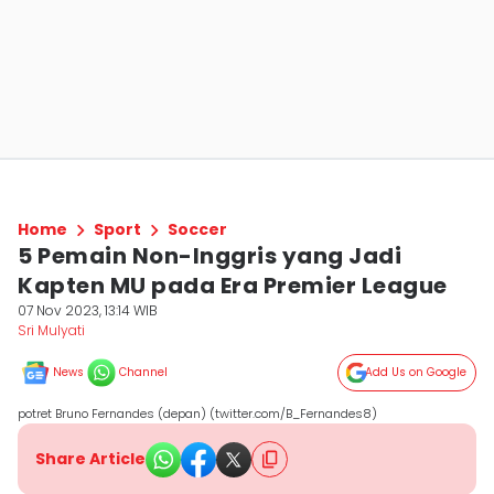
Home
Sport
Soccer
5 Pemain Non-Inggris yang Jadi
Kapten MU pada Era Premier League
07 Nov 2023, 13:14 WIB
Sri Mulyati
News
Channel
Add Us on Google
potret Bruno Fernandes (depan) (twitter.com/B_Fernandes8)
Share Article