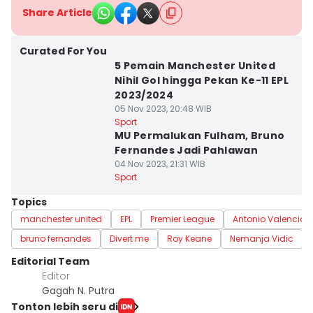
Share Article
Curated For You
5 Pemain Manchester United
Nihil Gol hingga Pekan Ke-11 EPL
2023/2024
05 Nov 2023, 20:48 WIB
Sport
MU Permalukan Fulham, Bruno
Fernandes Jadi Pahlawan
04 Nov 2023, 21:31 WIB
Sport
Topics
manchester united
EPL
Premier League
Antonio Valencia
bruno fernandes
Divert me
Roy Keane
Nemanja Vidic
Editorial Team
Editor
Gagah N. Putra
Tonton lebih seru di