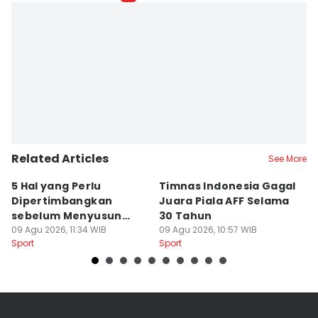
Related Articles
See More
5 Hal yang Perlu
Timnas Indonesia Gagal
7
Dipertimbangkan
Juara Piala AFF Selama
P
sebelum Menyusun
30 Tahun
S
Program Gym
09 Agu 2026, 11:34 WIB
09 Agu 2026, 10:57 WIB
09
Sport
Sport
Sp