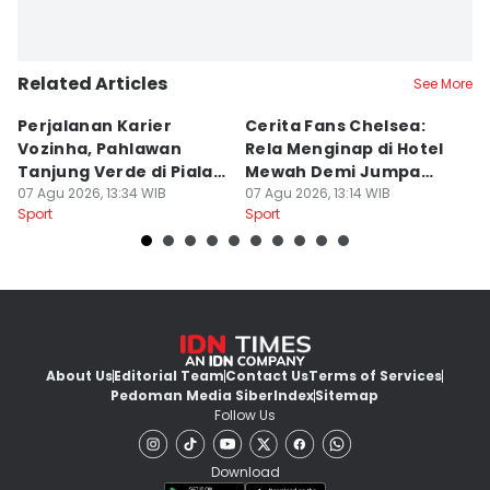
Related Articles
See More
Perjalanan Karier
Cerita Fans Chelsea:
D
Vozinha, Pahlawan
Rela Menginap di Hotel
P
Tanjung Verde di Piala
Mewah Demi Jumpa
2
Dunia 2026
07 Agu 2026, 13:34 WIB
Cole Palmer
07 Agu 2026, 13:14 WIB
P
07
Sport
Sport
Sp
About Us
Editorial Team
Contact Us
Terms of Services
Pedoman Media Siber
Index
Sitemap
Follow Us
Download