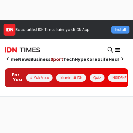
Baca artikel
IDN Times
lainnya di IDN App
Install
Home
News
Business
Sport
Tech
Hype
Korea
Life
Health
Aut
For
# Yuk Vote
Iklanin di IDN
Quiz
INSIDENESIA
You