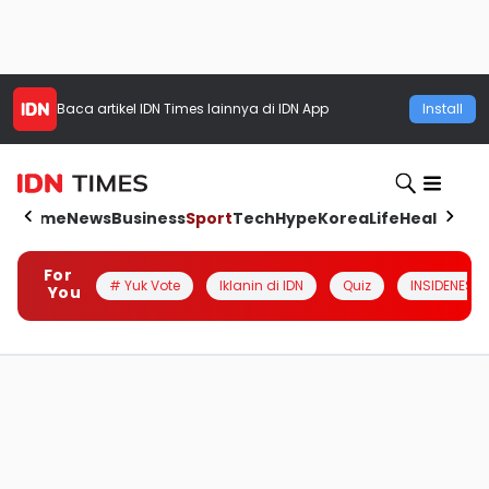
Baca artikel
IDN Times
lainnya di IDN App
Install
Home
News
Business
Sport
Tech
Hype
Korea
Life
Health
Aut
For
# Yuk Vote
Iklanin di IDN
Quiz
INSIDENESIA
You