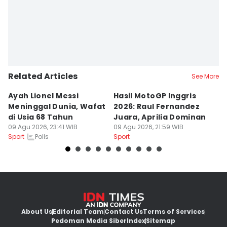
Related Articles
See More
Ayah Lionel Messi
Hasil MotoGP Inggris
Ha
Meninggal Dunia, Wafat
2026: Raul Fernandez
20
di Usia 68 Tahun
Juara, Aprilia Dominan
Ke
09 Agu 2026, 23:41 WIB
09 Agu 2026, 21:59 WIB
T
09
Polls
Sport
Sport
Sp
About Us
Editorial Team
Contact Us
Terms of Services
Pedoman Media Siber
Index
Sitemap