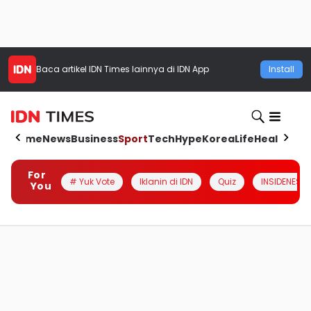
Baca artikel
IDN Times
lainnya di IDN App
Install
Home
News
Business
Sport
Tech
Hype
Korea
Life
Health
Aut
For
# Yuk Vote
Iklanin di IDN
Quiz
INSIDENESIA
You