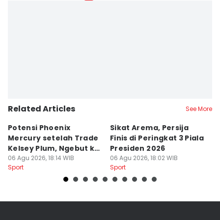
Related Articles
See More
Potensi Phoenix
Sikat Arema, Persija
K
Mercury setelah Trade
Finis di Peringkat 3 Piala
M
Kelsey Plum, Ngebut ke
Presiden 2026
T
Playoff?
06 Agu 2026, 18:14 WIB
06 Agu 2026, 18:02 WIB
06
Sport
Sport
Sp