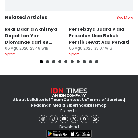
Related Articles
See More
Real Madrid Akhirnya
Persebaya Juara Piala
H
Dapatkan Yan
Presiden Usai Bekuk
S
Diomande dari RB
Persib Lewat Adu Penalti
I
Leipzig
06 Agu 2026, 23:48 WIB
06 Agu 2026, 23:07 WIB
B
06
Sport
Sport
Sp
L
About Us
Editorial Team
Contact Us
Terms of Services
Pedoman Media Siber
Index
Sitemap
Follow Us
Download