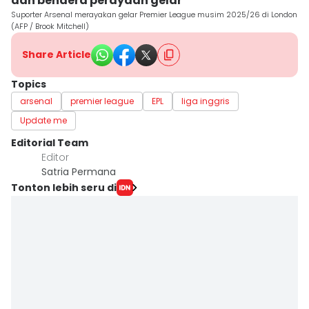
dan bendera perayaan gelar
Suporter Arsenal merayakan gelar Premier League musim 2025/26 di London
(AFP / Brook Mitchell)
Share Article
Topics
arsenal
premier league
EPL
liga inggris
Update me
Editorial Team
Editor
Satria Permana
Tonton lebih seru di