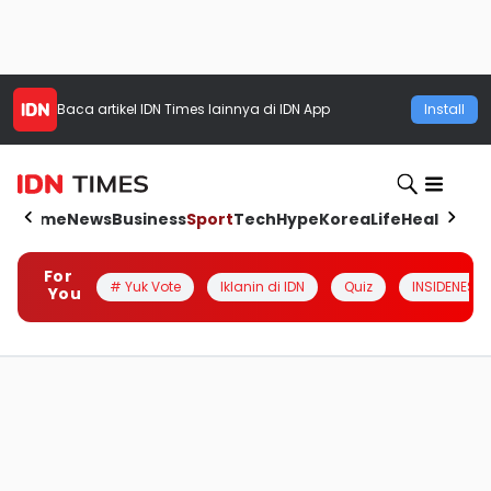
Baca artikel
IDN Times
lainnya di IDN App
Install
Home
News
Business
Sport
Tech
Hype
Korea
Life
Health
Aut
For
# Yuk Vote
Iklanin di IDN
Quiz
INSIDENESIA
You