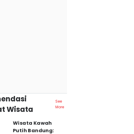
endasi
See
t Wisata
More
Wisata Kawah
Putih Bandung: