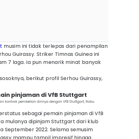
t
musim ini tidak terlepas dari penampilan
rhou Guirassy. Striker Timnas Guinea ini
am 7 laga. Ia pun menarik minat banyak
osoknya, berikut profil Serhou Guirassy,
ain pinjaman di VfB Stuttgart
 kontrak pembelian dirinya dengan VfB Stuttgart, Rabu
erstatus sebagai pemain pinjaman di VfB
Ia mulanya dipinjam Stuttgart dari klub
ada September 2022. Selama semusim
assy mampu tampil impresif hingga