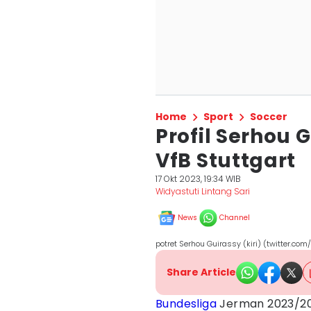
Home
Sport
Soccer
Profil Serhou 
VfB Stuttgart
17 Okt 2023, 19:34 WIB
Widyastuti Lintang Sari
News
Channel
potret Serhou Guirassy (kiri) (twitter.co
Share Article
Bundesliga
Jerman 2023/202