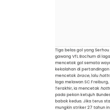
Tiga belas gol yang Serhou 
gawang VfL Bochum di laga 
mencetak gol semata waya
kekalahan di pertandingan 
mencetak
brace
, lalu
hattr
laga melawan SC Freiburg,
Terakhir, ia mencetak
hatt
pada pekan ketujuh Bundesl
babak kedua. Jika terus st
mungkin striker 27 tahun i