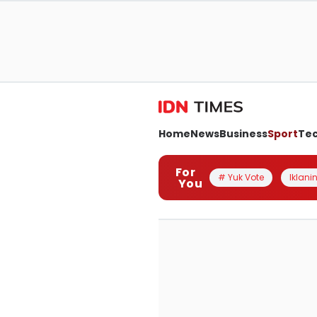
Home
News
Business
Sport
Te
For
# Yuk Vote
Iklanin
You