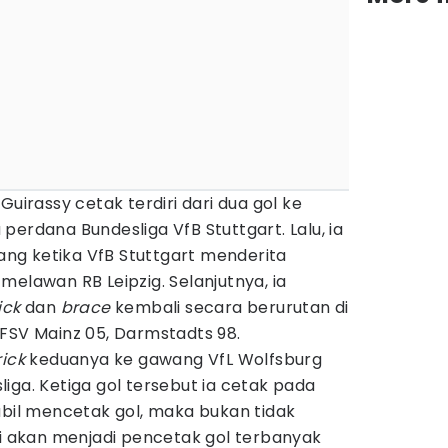
Guirassy cetak terdiri dari dua gol ke
perdana Bundesliga VfB Stuttgart. Lalu, ia
ng ketika VfB Stuttgart menderita
melawan RB Leipzig. Selanjutnya, ia
ick
dan
brace
kembali secara berurutan di
 FSV Mainz 05, Darmstadts 98.
rick
keduanya ke gawang VfL Wolfsburg
iga. Ketiga gol tersebut ia cetak pada
abil mencetak gol, maka bukan tidak
ni akan menjadi pencetak gol terbanyak