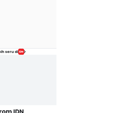
ih seru di
from IDN