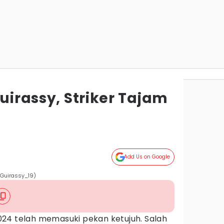
Guirassy, Striker Tajam
Add Us on Google
m/Guirassy_19)
4 telah memasuki pekan ketujuh. Salah