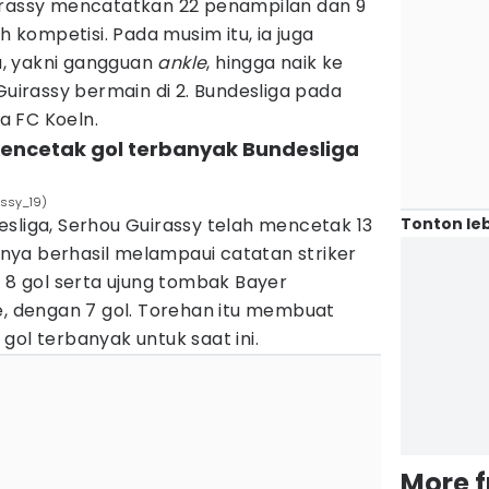
irassy mencatatkan 22 penampilan dan 9
h kompetisi. Pada musim itu, ia juga
, yakni gangguan
ankle
, hingga naik ke
Guirassy bermain di 2. Bundesliga pada
a FC Koeln.
pencetak gol terbanyak Bundesliga
assy_19)
Tonton leb
sliga, Serhou Guirassy telah mencetak 13
rinya berhasil melampaui catatan striker
n 8 gol serta ujung tombak Bayer
e, dengan 7 gol. Torehan itu membuat
gol terbanyak untuk saat ini.
More 