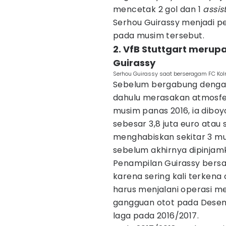
mencetak 2 gol dan 1
assis
Serhou Guirassy menjadi p
pada musim tersebut.
2. VfB Stuttgart meru
Guirassy
Serhou Guirassy saat berseragam FC Koln 
Sebelum bergabung dengan 
dahulu merasakan atmosfe
musim panas 2016, ia diboy
sebesar 3,8 juta euro atau s
menghabiskan sekitar 3 mu
sebelum akhirnya dipinjamk
Penampilan Guirassy bersa
karena sering kali terkena
harus menjalani operasi me
gangguan otot pada Desem
laga pada 2016/2017.