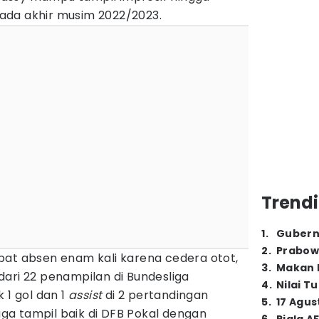
ada akhir musim 2022/2023.
Trendi
1
.
Gubern
2
.
Prabow
pat absen enam kali karena cedera otot,
3
.
Makan B
ari 22 penampilan di Bundesliga
4
.
Nilai T
 1 gol dan 1
assist
di 2 pertandingan
5
.
17 Agus
 juga tampil baik di DFB Pokal dengan