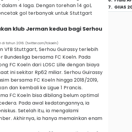
6
.
Piala A
t
dalam 4 laga. Dengan torehan 14 gol,
7
.
GIIAS 2
encetak gol terbanyak untuk Stuttgart
pakan klub Jerman kedua bagi Serhou
di tahun 2016. (twitter.com/fckoeln)
VfB Stuttgart, Serhou Guirassy terlebih
r Bundesliga bersama FC Koeln. Pada
ong FC Koeln dari LOSC Lille dengan biaya
aat ini sekitar Rp62 miliar. Serhou Guirassy
sim bersama FC Koeln hingga 2018/2019,
an dan kembali ke Ligue 1 Prancis.
ma FC Koeln bisa dibilang belum optimal
 cedera. Pada awal kedatangannya, ia
niskus. Setelah itu, ia mengalami
ber. Akhirnya, ia hanya memainkan enam