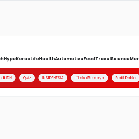
ch
Hype
Korea
Life
Health
Automotive
Food
Travel
Science
Me
 di IDN
Quiz
INSIDENESIA
#LokalBerdaya
Profil Dokter