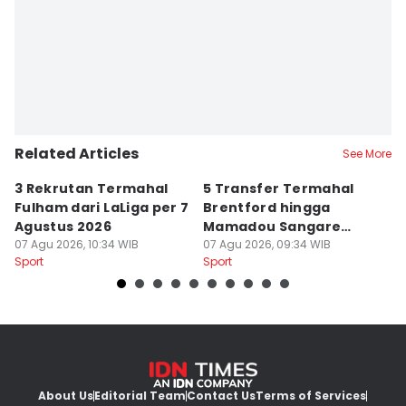
Related Articles
See More
3 Rekrutan Termahal
5 Transfer Termahal
L
Fulham dari LaLiga per 7
Brentford hingga
T
Agustus 2026
Mamadou Sangare
Le
07 Agu 2026, 10:34 WIB
Pecahkan Rekor
07 Agu 2026, 09:34 WIB
P
07
Sport
Sport
Sp
About Us
Editorial Team
Contact Us
Terms of Services