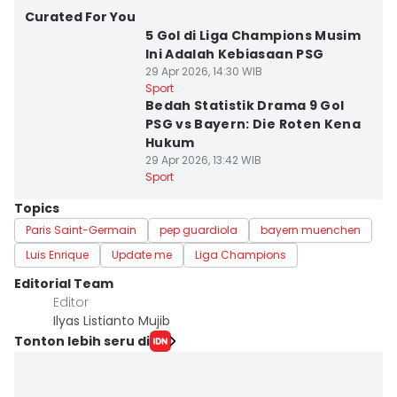
Curated For You
5 Gol di Liga Champions Musim
Ini Adalah Kebiasaan PSG
29 Apr 2026, 14:30 WIB
Sport
Bedah Statistik Drama 9 Gol
PSG vs Bayern: Die Roten Kena
Hukum
29 Apr 2026, 13:42 WIB
Sport
Topics
Paris Saint-Germain
pep guardiola
bayern muenchen
Luis Enrique
Update me
Liga Champions
Editorial Team
Editor
Ilyas Listianto Mujib
Tonton lebih seru di