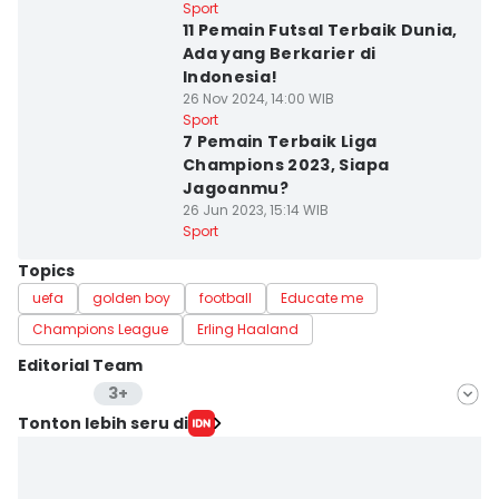
Sport
11 Pemain Futsal Terbaik Dunia,
Ada yang Berkarier di
Indonesia!
26 Nov 2024, 14:00 WIB
Sport
7 Pemain Terbaik Liga
Champions 2023, Siapa
Jagoanmu?
26 Jun 2023, 15:14 WIB
Sport
Topics
uefa
golden boy
football
Educate me
Champions League
Erling Haaland
Editorial Team
3+
Editor
Tonton lebih seru di
Yogama Wisnu Oktyandito
Editor