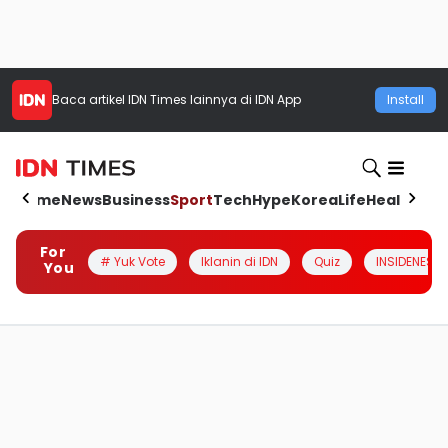
Baca artikel
IDN Times
lainnya di IDN App
Install
Home
News
Business
Sport
Tech
Hype
Korea
Life
Health
Aut
For
# Yuk Vote
Iklanin di IDN
Quiz
INSIDENESIA
You