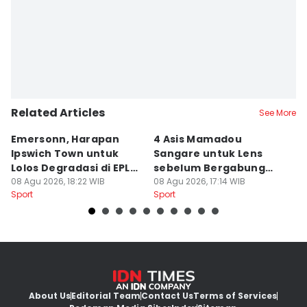
Jumawan Syahrudin
Editor
Rihanna Bunga
Editor
Yunisda Dwi Saputri
Related Articles
See More
Emersonn, Harapan
4 Asis Mamadou
A
Ipswich Town untuk
Sangare untuk Lens
B
Lolos Degradasi di EPL
sebelum Bergabung
P
2026/2027
08 Agu 2026, 18:22 WIB
dengan Brentford
08 Agu 2026, 17:14 WIB
08
Sport
Sport
Sp
About Us
Editorial Team
Contact Us
Terms of Services