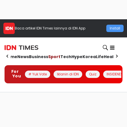
Baca artikel
IDN Times
lainnya di IDN App
Install
Home
News
Business
Sport
Tech
Hype
Korea
Life
Health
Aut
For
# Yuk Vote
Iklanin di IDN
Quiz
INSIDENESIA
You