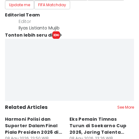
Update me
FIFA Matchday
Editorial Team
Editor
Ilyas Listianto Mujib
Tonton lebih seru di
Related Articles
See More
Harmoni Polisi dan
Eks Pemain Timnas
S
Suporter Dalam Final
Turun di Soekarno Cup
C
Piala Presiden 2026 di
2026, Jaring Talenta
D
Bogor
08 Agu 2026, 23:50 WIB
Muda
08 Agu 2026, 23:26 WIB
08