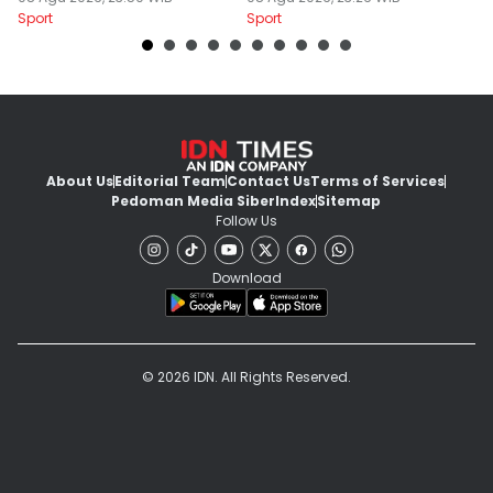
Sport
Sport
Sp
About Us
Editorial Team
Contact Us
Terms of Services
Pedoman Media Siber
Index
Sitemap
Follow Us
Download
© 2026 IDN. All Rights Reserved.