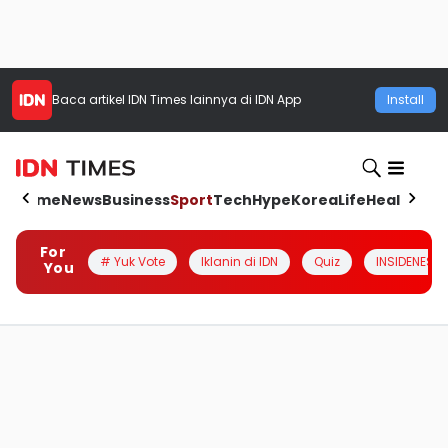
Baca artikel
IDN Times
lainnya di IDN App
Install
Home
News
Business
Sport
Tech
Hype
Korea
Life
Health
Aut
For
# Yuk Vote
Iklanin di IDN
Quiz
INSIDENESIA
You