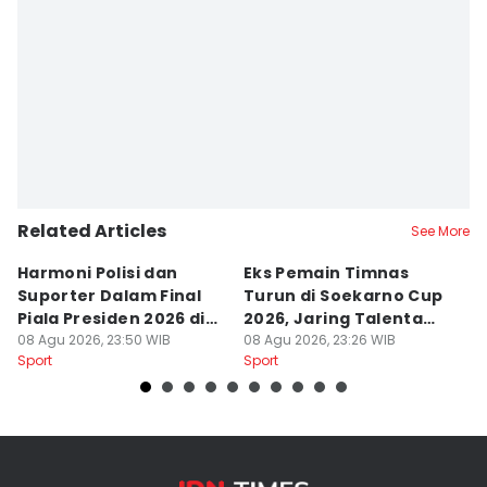
Editor
Bella Manoban
Related Articles
See More
Harmoni Polisi dan
Eks Pemain Timnas
S
Suporter Dalam Final
Turun di Soekarno Cup
C
Piala Presiden 2026 di
2026, Jaring Talenta
D
Bogor
08 Agu 2026, 23:50 WIB
Muda
08 Agu 2026, 23:26 WIB
08
Sport
Sport
Sp