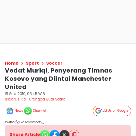
Home
Sport
Soccer
Vedat Muriqi, Penyerang Timnas
Kosovo yang Diintai Manchester
United
15 Sep 2019, 05:45 WIB
Isidorus Rio Turangga Budi Satria
News
Channel
Add Us on Google
Twitter/@kosovanfooty_
Share Article