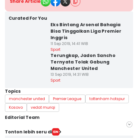
Share Article
Curated For You
Eks Bintang Arsenal Bahagia
Bisa Tinggalkan Liga Premier
Inggris
11 Sep 2019, 14:41 WIB
Sport
Terungkap, Jadon Sancho
Ternyata Tolak Gabung
Manchester United
13 Sep 2019, 14:31 WIB
Sport
Topics
manchester united
Premier League
tottenham hotspur
Kosovo
vedat muriqi
Editorial Team
Editor
Tonton lebih seru di
Isidorus Rio Turangga Budi Satria