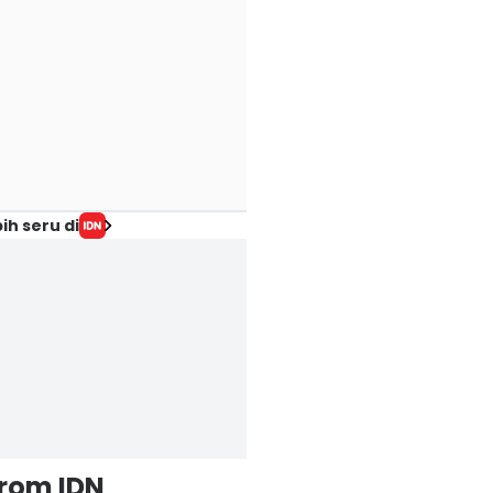
ih seru di
from IDN