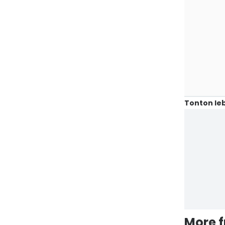
Tonton leb
More 