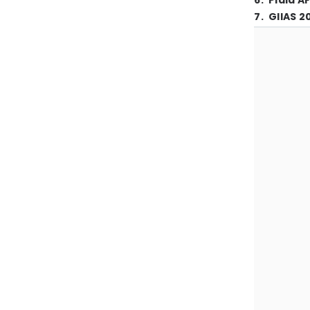
6
.
Piala A
7
.
GIIAS 2