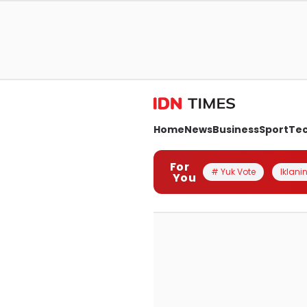
Home
News
Business
Sport
Te
For
# Yuk Vote
Iklanin
You