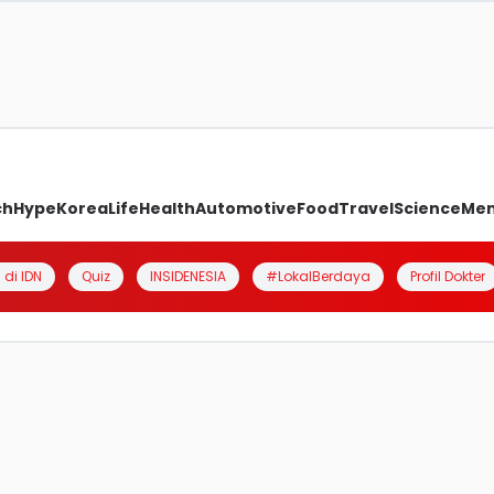
ch
Hype
Korea
Life
Health
Automotive
Food
Travel
Science
Me
 di IDN
Quiz
INSIDENESIA
#LokalBerdaya
Profil Dokter