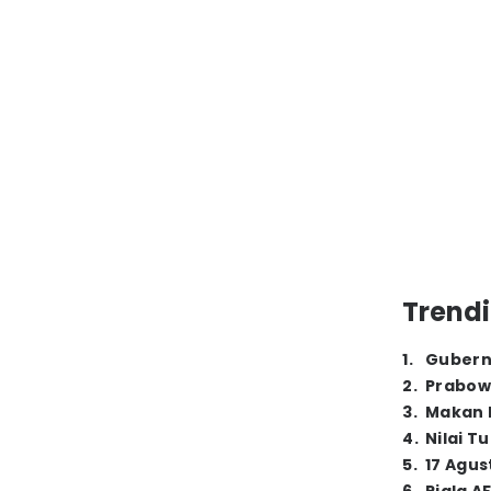
Trendi
1
.
Gubern
2
.
Prabow
3
.
Makan B
4
.
Nilai T
5
.
17 Agus