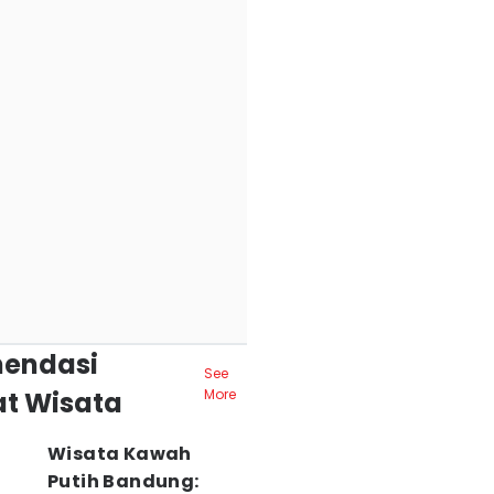
endasi
See
t Wisata
More
Wisata Kawah
Putih Bandung: