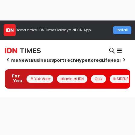
Baca artikel
IDN Times
lainnya di IDN App
Install
Home
News
Business
Sport
Tech
Hype
Korea
Life
Health
Aut
For
# Yuk Vote
Iklanin di IDN
Quiz
INSIDENESIA
You