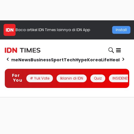
Baca artikel
IDN Times
lainnya di IDN App
Install
Home
News
Business
Sport
Tech
Hype
Korea
Life
Health
Aut
For
# Yuk Vote
Iklanin di IDN
Quiz
INSIDENESIA
You