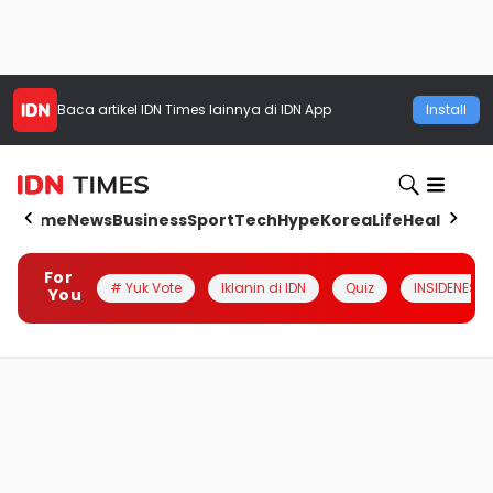
Baca artikel
IDN Times
lainnya di IDN App
Install
Home
News
Business
Sport
Tech
Hype
Korea
Life
Health
Aut
For
# Yuk Vote
Iklanin di IDN
Quiz
INSIDENESIA
You