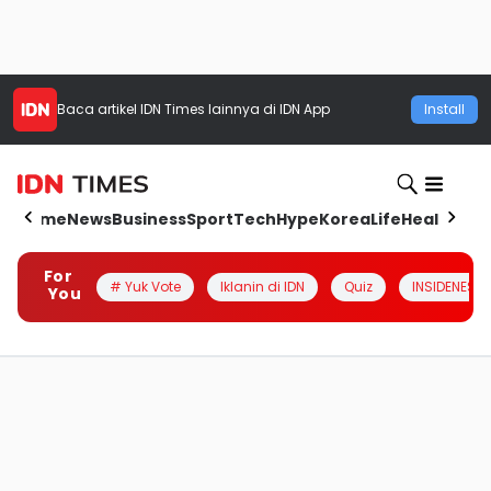
Baca artikel
IDN Times
lainnya di IDN App
Install
Home
News
Business
Sport
Tech
Hype
Korea
Life
Health
Aut
For
# Yuk Vote
Iklanin di IDN
Quiz
INSIDENESIA
You