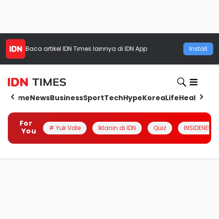
Baca artikel
IDN Times
lainnya di IDN App
Install
Home
News
Business
Sport
Tech
Hype
Korea
Life
Health
Aut
For
# Yuk Vote
Iklanin di IDN
Quiz
INSIDENESIA
You