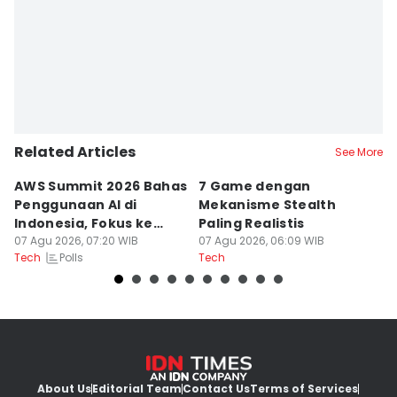
Related Articles
See More
AWS Summit 2026 Bahas
7 Game dengan
R
Penggunaan AI di
Mekanisme Stealth
St
Indonesia, Fokus ke
Paling Realistis
B
Dampak
07 Agu 2026, 07:20 WIB
07 Agu 2026, 06:09 WIB
06
Polls
Tech
Tech
Te
About Us
Editorial Team
Contact Us
Terms of Services