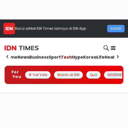
Baca artikel
IDN Times
lainnya di IDN App
Install
Home
News
Business
Sport
Tech
Hype
Korea
Life
Health
Aut
For
# Yuk Vote
Iklanin di IDN
Quiz
INSIDENESIA
You