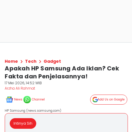
Home
Tech
Gadget
Apakah HP Samsung Ada Iklan? Cek
Fakta dan Penjelasannya!
17 Mei 2026, 14:52 WIB
Arzha Ali Rahmat
News
Channel
Add Us on Google
HP Samsung (news.samsung.com)
Intinya Sih