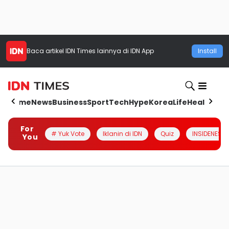
Baca artikel
IDN Times
lainnya di IDN App
Install
Home
News
Business
Sport
Tech
Hype
Korea
Life
Health
Aut
For
# Yuk Vote
Iklanin di IDN
Quiz
INSIDENESIA
You