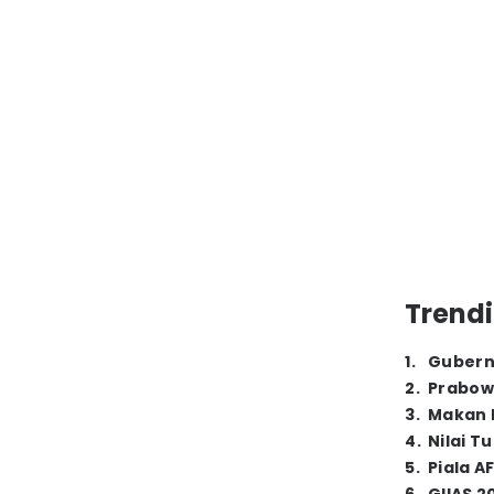
Trendi
1
.
Gubern
2
.
Prabow
3
.
Makan B
4
.
Nilai T
5
.
Piala A