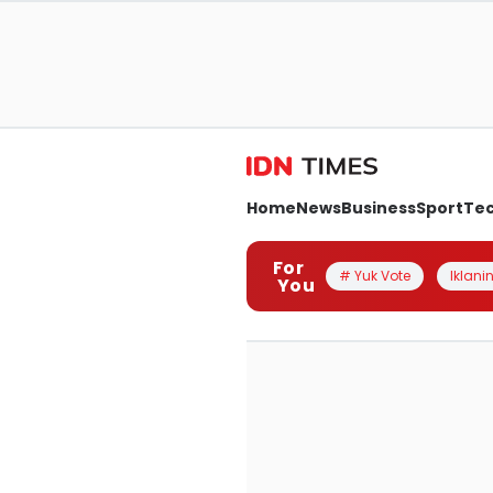
Home
News
Business
Sport
Te
For
# Yuk Vote
Iklanin
You