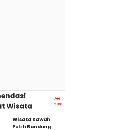
endasi
See
t Wisata
More
Wisata Kawah
Putih Bandung: