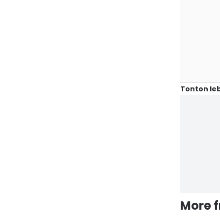
Tonton leb
More 