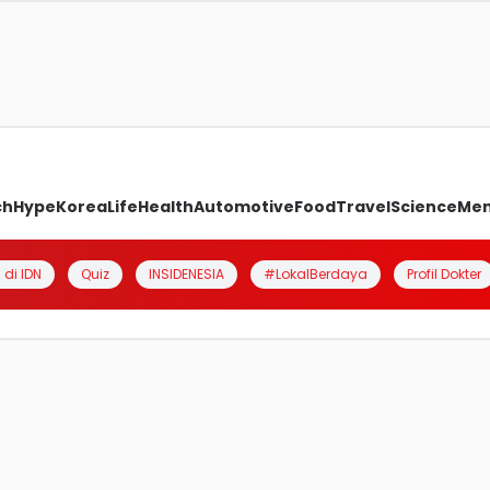
ch
Hype
Korea
Life
Health
Automotive
Food
Travel
Science
Me
 di IDN
Quiz
INSIDENESIA
#LokalBerdaya
Profil Dokter