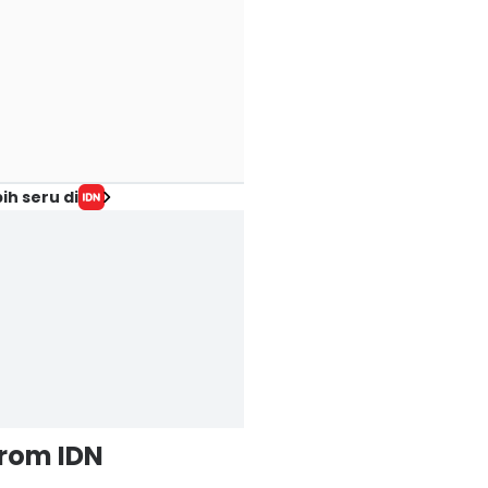
ih seru di
from IDN