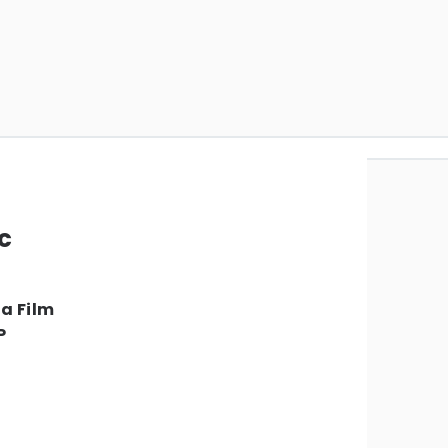
c
a Film
P