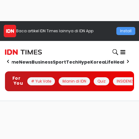
Baca artikel
IDN Times
lainnya di IDN App
Install
Home
News
Business
Sport
Tech
Hype
Korea
Life
Health
Aut
For
# Yuk Vote
Iklanin di IDN
Quiz
INSIDENESIA
You