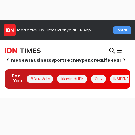
Baca artikel
IDN Times
lainnya di IDN App
Install
Home
News
Business
Sport
Tech
Hype
Korea
Life
Health
Aut
For
# Yuk Vote
Iklanin di IDN
Quiz
INSIDENESIA
You