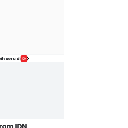
ih seru di
from IDN