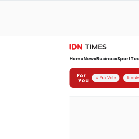
Home
News
Business
Sport
Te
For
# Yuk Vote
Iklanin
You