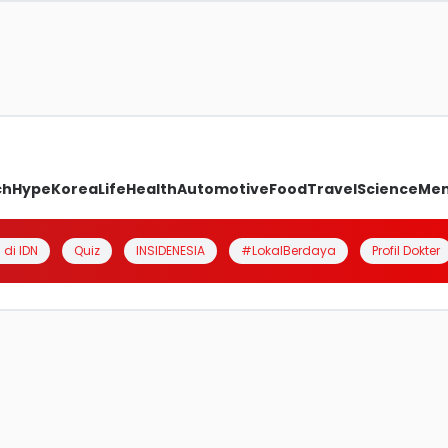
ch
Hype
Korea
Life
Health
Automotive
Food
Travel
Science
Me
 di IDN
Quiz
INSIDENESIA
#LokalBerdaya
Profil Dokter