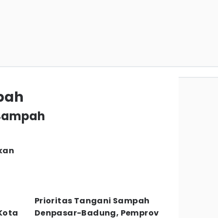
pah
t Sampah
kan
Prioritas Tangani Sampah
Kota
Denpasar-Badung, Pemprov