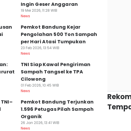
Ingin Geser Anggaran
19 Mei 2026, 11:28 WIB
News
tusan
Pemkot Bandung Kejar
ai
Pengolahan 500 Ton Sampah
per Hari Atasi Tumpukan
23 Feb 2026, 13:54 WIB
News
an:
TNI Siap Kawal Pengiriman
rurat
Sampah Tangsel ke TPA
Cilowong
01 Feb 2026, 10:45 WIB
News
Rekom
 TNI–
Pemkot Bandung Terjunkan
Tempa
l
1.596 Petugas Pilah Sampah
Organik
26 Jan 2026, 13:41 WIB
News