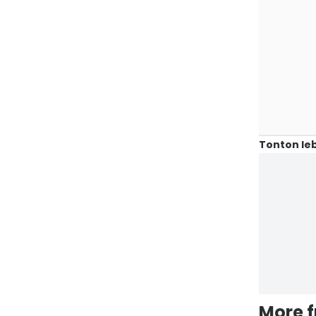
Tonton leb
More 