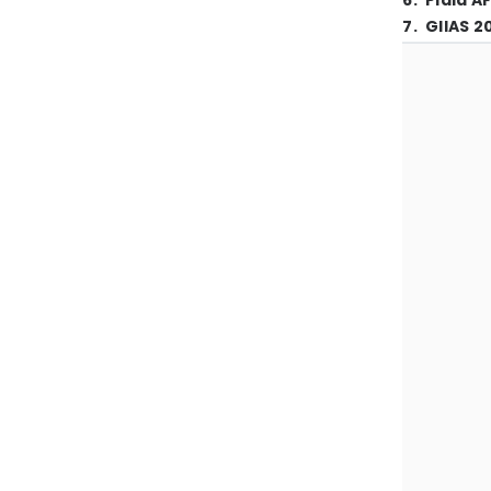
6
.
Piala A
7
.
GIIAS 2