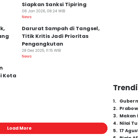
Siapkan Sanksi Tipiring
08 Jan 2026, 08:24 WIB
News
k,
Darurat Sampah di Tangsel,
ang
Titik Kritis Jadi Prioritas
Pengangkutan
28 Des 2025, 11:15 WIB
News
n
i Kota
Trendi
1
.
Gubern
2
.
Prabow
3
.
Makan B
4
.
Nilai T
Load More
5
.
17 Agus