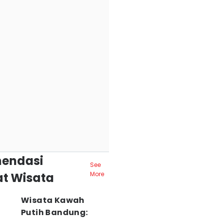
endasi
See
t Wisata
More
Wisata Kawah
Putih Bandung: