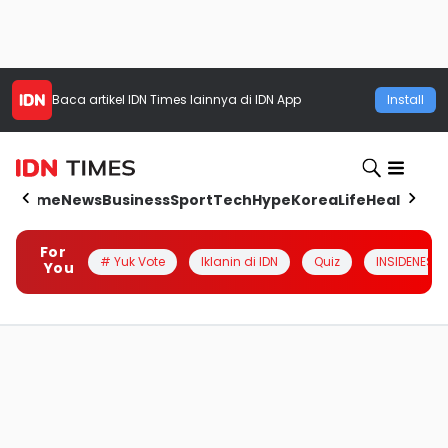
Baca artikel
IDN Times
lainnya di IDN App
Install
Home
News
Business
Sport
Tech
Hype
Korea
Life
Health
Aut
For
# Yuk Vote
Iklanin di IDN
Quiz
INSIDENESIA
You