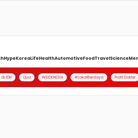
ch
Hype
Korea
Life
Health
Automotive
Food
Travel
Science
Me
 di IDN
Quiz
INSIDENESIA
#LokalBerdaya
Profil Dokter