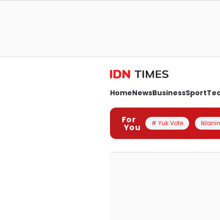
Home
News
Business
Sport
Te
For
# Yuk Vote
Iklanin
You