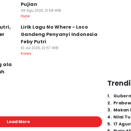
Pujian
08 Agu 2025, 21:58 WIB
Hype
utri,
Lirik Lagu No Where - Loco
er
Gandeng Penyanyi Indonesia
Feby Putri
10 Jul 2025, 22:57 WIB
Korea
g ala
uh
Trendi
1
.
Gubern
2
.
Prabow
3
.
Makan B
4
.
Nilai T
Load More
5
.
17 Agus