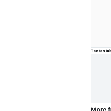
Tonton leb
More 