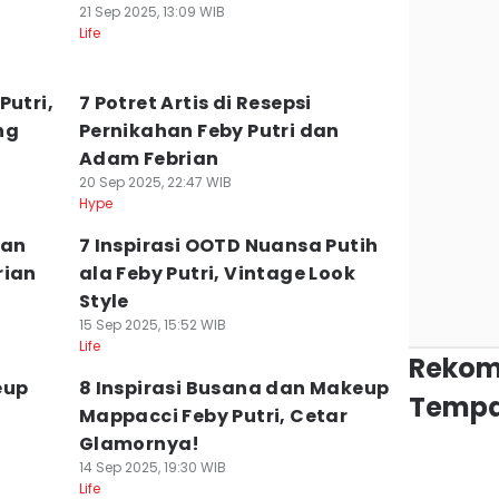
21 Sep 2025, 13:09 WIB
Life
Putri,
7 Potret Artis di Resepsi
ng
Pernikahan Feby Putri dan
Adam Febrian
20 Sep 2025, 22:47 WIB
Hype
han
7 Inspirasi OOTD Nuansa Putih
rian
ala Feby Putri, Vintage Look
Style
15 Sep 2025, 15:52 WIB
Life
Rekom
eup
8 Inspirasi Busana dan Makeup
Tempa
Mappacci Feby Putri, Cetar
Glamornya!
14 Sep 2025, 19:30 WIB
Life