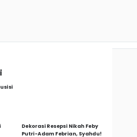
i
usisi
i
Dekorasi Resepsi Nikah Feby
Putri-Adam Febrian, Syahdu!