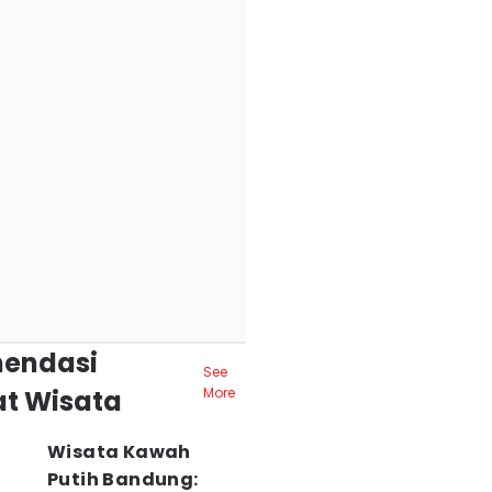
endasi
See
t Wisata
More
Wisata Kawah
Putih Bandung: