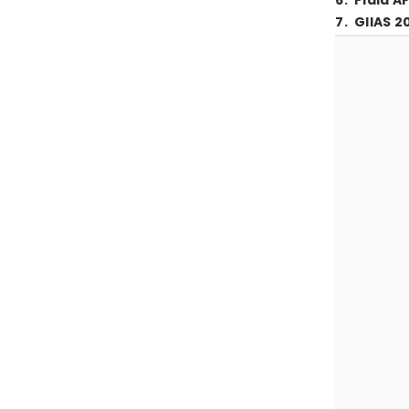
6
.
Piala A
7
.
GIIAS 2