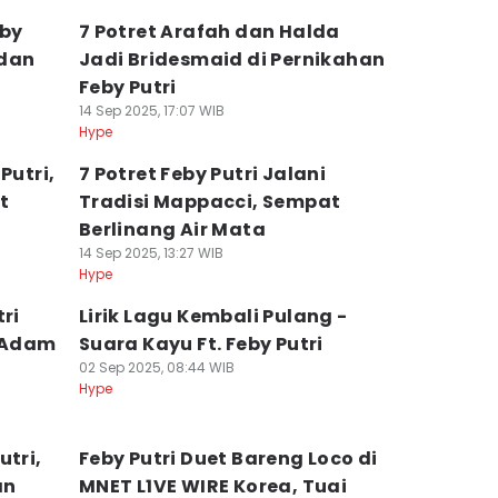
eby
7 Potret Arafah dan Halda
 dan
Jadi Bridesmaid di Pernikahan
Feby Putri
14 Sep 2025, 17:07 WIB
Hype
Putri,
7 Potret Feby Putri Jalani
t
Tradisi Mappacci, Sempat
Berlinang Air Mata
14 Sep 2025, 13:27 WIB
Hype
ri
Lirik Lagu Kembali Pulang -
 Adam
Suara Kayu Ft. Feby Putri
02 Sep 2025, 08:44 WIB
Hype
utri,
Feby Putri Duet Bareng Loco di
an
MNET L1VE WIRE Korea, Tuai