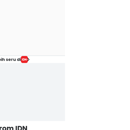
ih seru di
from IDN