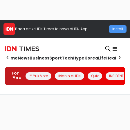
Baca artikel
IDN Times
lainnya di IDN App
Install
Home
News
Business
Sport
Tech
Hype
Korea
Life
Health
Aut
For
# Yuk Vote
Iklanin di IDN
Quiz
INSIDENESIA
You