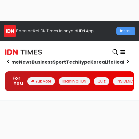
Baca artikel
IDN Times
lainnya di IDN App
Install
Home
News
Business
Sport
Tech
Hype
Korea
Life
Health
Aut
For
# Yuk Vote
Iklanin di IDN
Quiz
INSIDENESIA
You