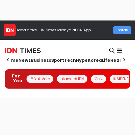
Baca artikel
IDN Times
lainnya di IDN App
Install
Home
News
Business
Sport
Tech
Hype
Korea
Life
Health
Aut
For
# Yuk Vote
Iklanin di IDN
Quiz
INSIDENESIA
You