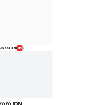
ih seru di
from IDN