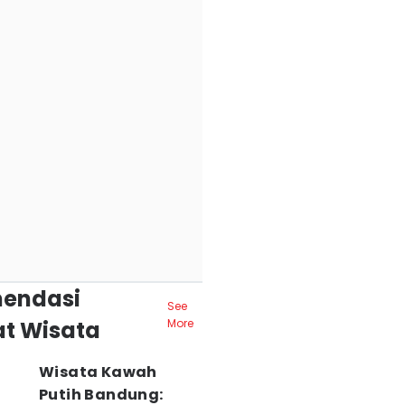
endasi
See
t Wisata
More
Wisata Kawah
Putih Bandung: