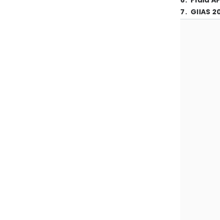
6
.
Piala A
7
.
GIIAS 2