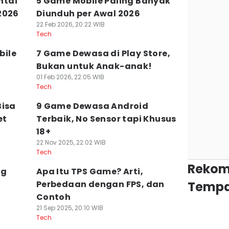
ntai
5 Game Mobile Paling Banyak
2026
Diunduh per Awal 2026
22 Feb 2026, 20:22 WIB
Tech
bile
7 Game Dewasa di Play Store,
t
Bukan untuk Anak-anak!
01 Feb 2026, 22:05 WIB
Tech
Bisa
9 Game Dewasa Android
et
Terbaik, No Sensor tapi Khusus
18+
22 Nov 2025, 22:02 WIB
Tech
Rekom
ng
Apa Itu TPS Game? Arti,
Perbedaan dengan FPS, dan
Tempa
Contoh
21 Sep 2025, 20:10 WIB
Tech