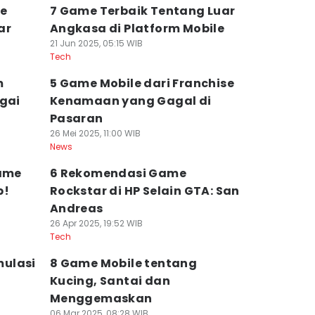
le
7 Game Terbaik Tentang Luar
ar
Angkasa di Platform Mobile
21 Jun 2025, 05:15 WIB
Tech
m
5 Game Mobile dari Franchise
agai
Kenamaan yang Gagal di
Pasaran
26 Mei 2025, 11:00 WIB
News
Game
6 Rekomendasi Game
p!
Rockstar di HP Selain GTA: San
Andreas
26 Apr 2025, 19:52 WIB
Tech
ulasi
8 Game Mobile tentang
Kucing, Santai dan
Menggemaskan
06 Mar 2025, 08:28 WIB