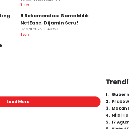
Tech
ting
5 Rekomendasi Game Milik
NetEase, Dijamin Seru!
02 Mar 2025, 18:40 WIB
Tech
e
i
Trendi
1
.
Gubern
2
.
Prabow
Load More
3
.
Makan B
4
.
Nilai T
5
.
17 Agus