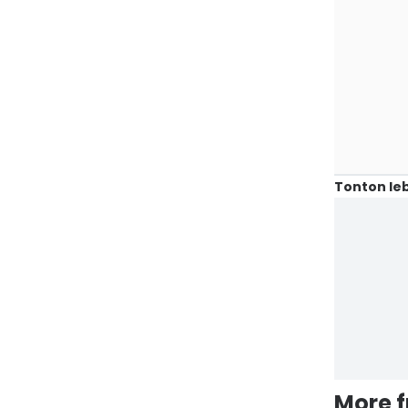
Tonton leb
More 