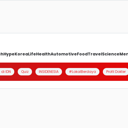
ch
Hype
Korea
Life
Health
Automotive
Food
Travel
Science
Me
 di IDN
Quiz
INSIDENESIA
#LokalBerdaya
Profil Dokter