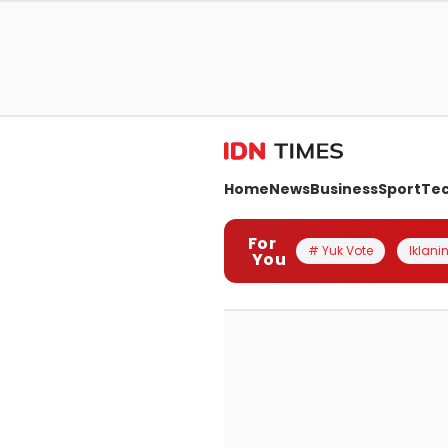
Home
News
Business
Sport
Te
For
# Yuk Vote
Iklanin
You