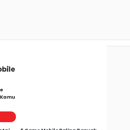
bile
le
 Kamu