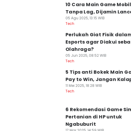
10 Cara Main Game Mobi
Tanpa Lag, Dijamin Lanc
05 Agu 2025, 13:15 WIB
Tech
Perlukah Giat Fisik dala
Esports agar Diakui seb
Olahraga?
05 Jun 2025, 08:52 WIB
Tech
5 Tips anti Bokek Main 
Pay to Win, Jangan Kala
11 Mei 2025, 18:28 WIB
Tech
6 Rekomendasi Game Sim
Pertanian di HP untuk
Ngabuburit
17 Mar 2025, 14:59 WIB