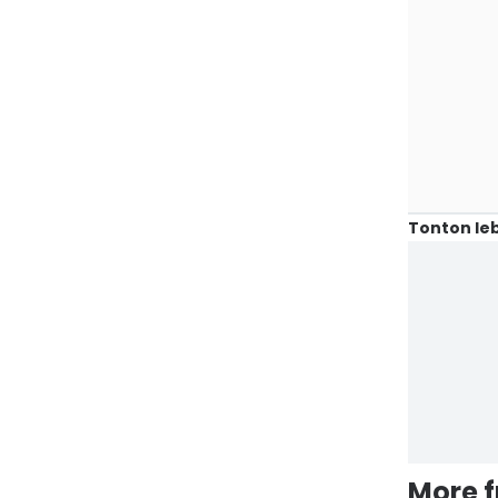
Tonton leb
More 