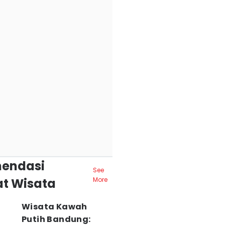
endasi
See
t Wisata
More
Wisata Kawah
Putih Bandung: