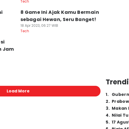
Tech
ni
8 Game Ini Ajak Kamu Bermain
sebagai Hewan, Seru Banget!
18 Apr 2023, 06:27 WIB
Tech
si
n Jam
Trendi
Load More
1
.
Gubern
2
.
Prabow
3
.
Makan B
4
.
Nilai T
5
.
17 Agus