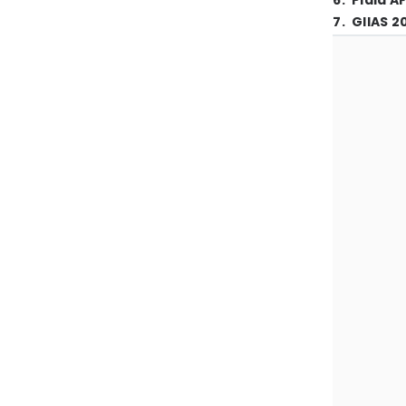
6
.
Piala A
7
.
GIIAS 2