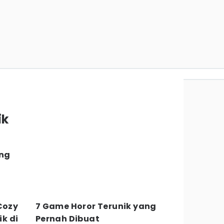
ik
ang
Cozy
7 Game Horor Terunik yang
k di
Pernah Dibuat