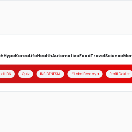
ch
Hype
Korea
Life
Health
Automotive
Food
Travel
Science
Me
 di IDN
Quiz
INSIDENESIA
#LokalBerdaya
Profil Dokter