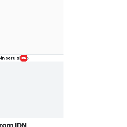
ih seru di
from IDN