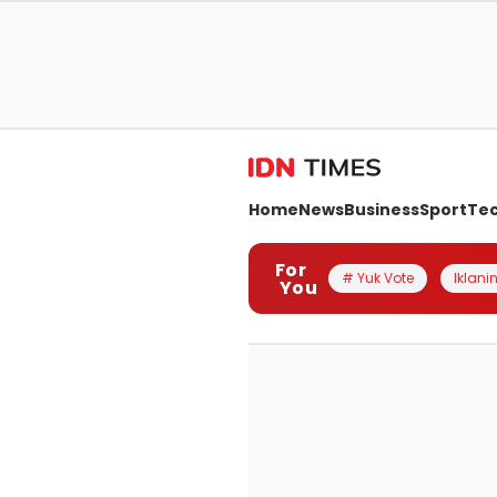
Home
News
Business
Sport
Te
For
# Yuk Vote
Iklanin
You