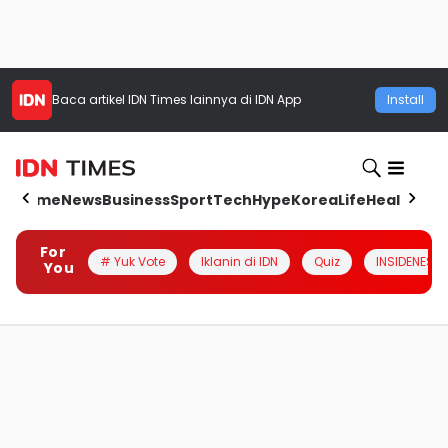
Baca artikel
IDN Times
lainnya di IDN App
Install
Home
News
Business
Sport
Tech
Hype
Korea
Life
Health
Aut
For
# Yuk Vote
Iklanin di IDN
Quiz
INSIDENESIA
You