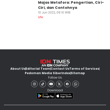
Majas Metafora: Pengertian, Ciri-
Ciri, dan Contohnya
10 Jun 2022, 09:10 WIB
Life
About Us
Editorial Team
Contact Us
Terms of Services
Pedoman Media Siber
Index
Sitemap
Follow Us
Download