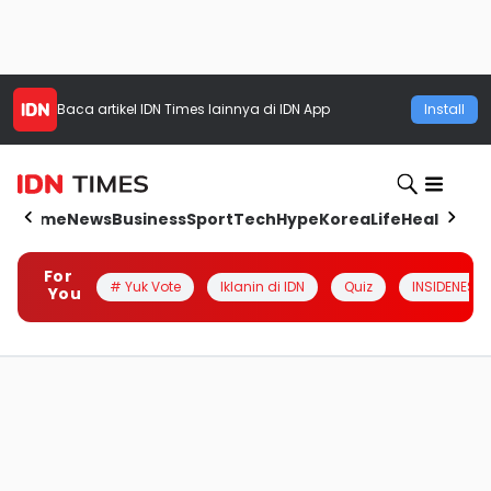
Baca artikel
IDN Times
lainnya di IDN App
Install
Home
News
Business
Sport
Tech
Hype
Korea
Life
Health
Aut
For
# Yuk Vote
Iklanin di IDN
Quiz
INSIDENESIA
You