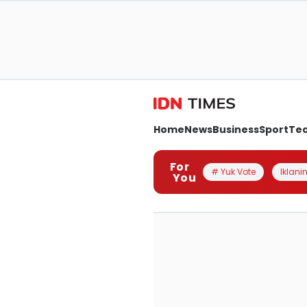
Home
News
Business
Sport
Te
For
# Yuk Vote
Iklanin
You