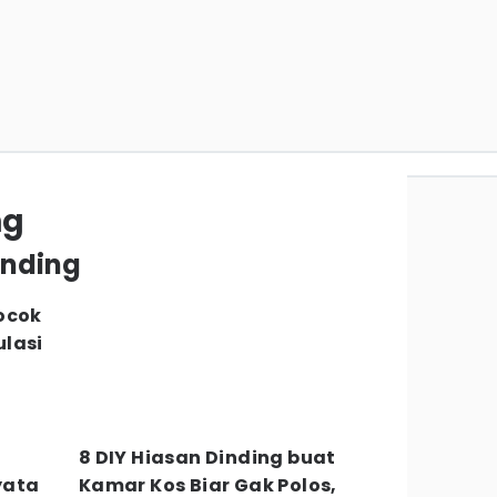
ng
inding
ocok
lasi
i
8 DIY Hiasan Dinding buat
yata
Kamar Kos Biar Gak Polos,