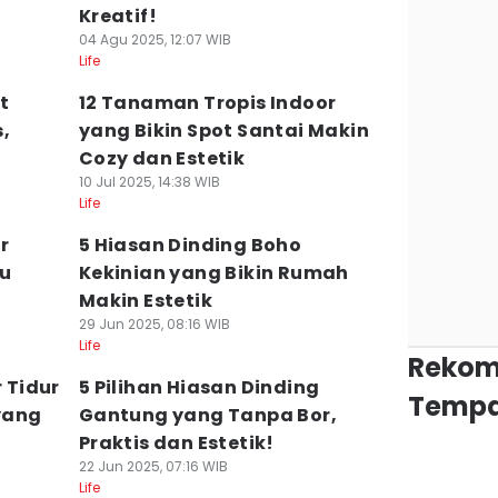
Kreatif!
04 Agu 2025, 12:07 WIB
Life
t
12 Tanaman Tropis Indoor
,
yang Bikin Spot Santai Makin
Cozy dan Estetik
10 Jul 2025, 14:38 WIB
Life
r
5 Hiasan Dinding Boho
mu
Kekinian yang Bikin Rumah
Makin Estetik
29 Jun 2025, 08:16 WIB
Life
Rekom
r Tidur
5 Pilihan Hiasan Dinding
Tempa
yang
Gantung yang Tanpa Bor,
Praktis dan Estetik!
22 Jun 2025, 07:16 WIB
Life