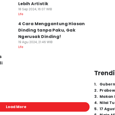
Lebih Artistik
18 Sep 2024, 16:07 WIB
Life
4 Cara Menggantung Hiasan
Dinding tanpa Paku, Gak
!
Ngerusak Dinding!
19 Agu 2024, 21:46 WIB
Life
s
di
Trendi
1
.
Gubern
2
.
Prabow
3
.
Makan B
4
.
Nilai T
Load More
5
.
17 Agus