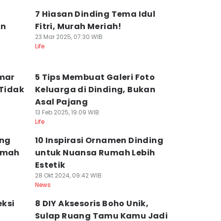
i
7 Hiasan Dinding Tema Idul
an
Fitri, Murah Meriah!
23 Mar 2025, 07:30 WIB
Life
amar
5 Tips Membuat Galeri Foto
 Tidak
Keluarga di Dinding, Bukan
Asal Pajang
13 Feb 2025, 19:09 WIB
Life
ang
10 Inspirasi Ornamen Dinding
Rumah
untuk Nuansa Rumah Lebih
Estetik
28 Okt 2024, 09:42 WIB
News
eksi
8 DIY Aksesoris Boho Unik,
i
Sulap Ruang Tamu Kamu Jadi