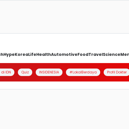
ch
Hype
Korea
Life
Health
Automotive
Food
Travel
Science
Me
 di IDN
Quiz
INSIDENESIA
#LokalBerdaya
Profil Dokter