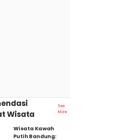
endasi
See
t Wisata
More
Wisata Kawah
Putih Bandung: