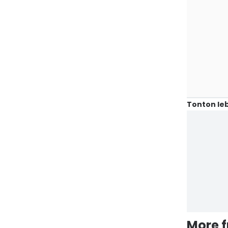
Tonton leb
More 