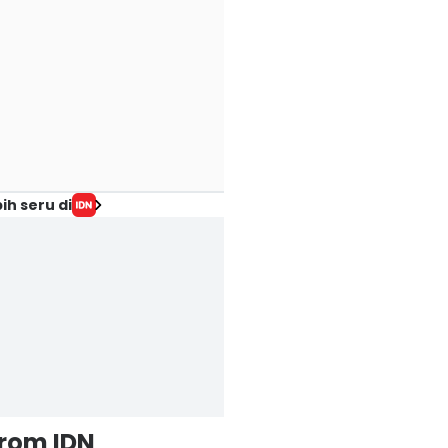
ih seru di
from IDN