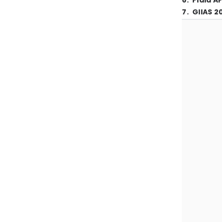
6
.
Piala A
7
.
GIIAS 2