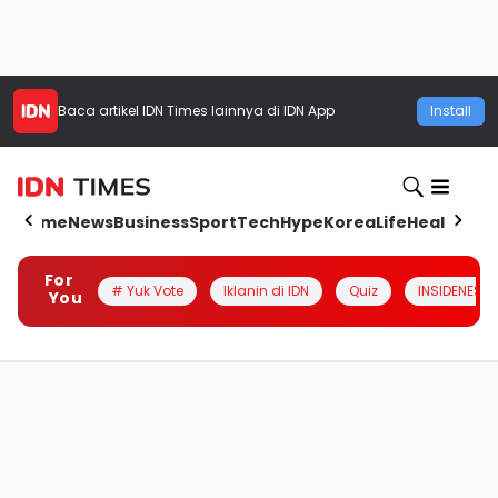
Baca artikel
IDN Times
lainnya di IDN App
Install
Home
News
Business
Sport
Tech
Hype
Korea
Life
Health
Aut
For
# Yuk Vote
Iklanin di IDN
Quiz
INSIDENESIA
You