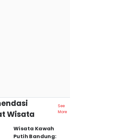
endasi
See
t Wisata
More
Wisata Kawah
Putih Bandung: