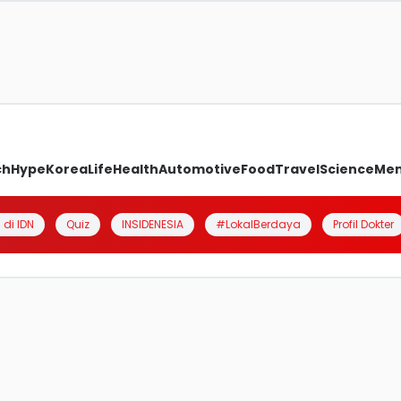
ch
Hype
Korea
Life
Health
Automotive
Food
Travel
Science
Me
 di IDN
Quiz
INSIDENESIA
#LokalBerdaya
Profil Dokter