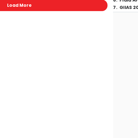
6
.
Piala A
Load More
7
.
GIIAS 2