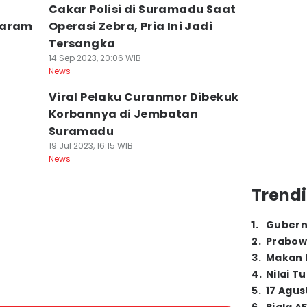
Cakar Polisi di Suramadu Saat
Garam
Operasi Zebra, Pria Ini Jadi
Tersangka
14 Sep 2023, 20:06 WIB
News
Viral Pelaku Curanmor Dibekuk
Korbannya di Jembatan
Suramadu
19 Jul 2023, 16:15 WIB
News
Trendi
1
.
Gubern
2
.
Prabow
3
.
Makan B
4
.
Nilai T
5
.
17 Agus