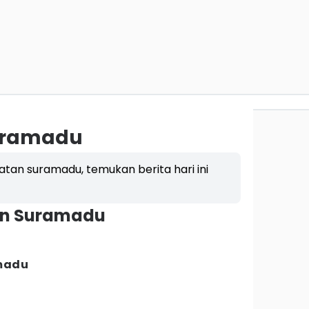
uramadu
batan suramadu, temukan berita hari ini
an Suramadu
,
madu