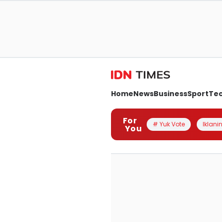
Home
News
Business
Sport
Te
For
# Yuk Vote
Iklanin
You