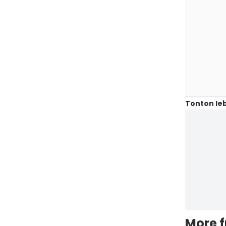
Tonton leb
More 