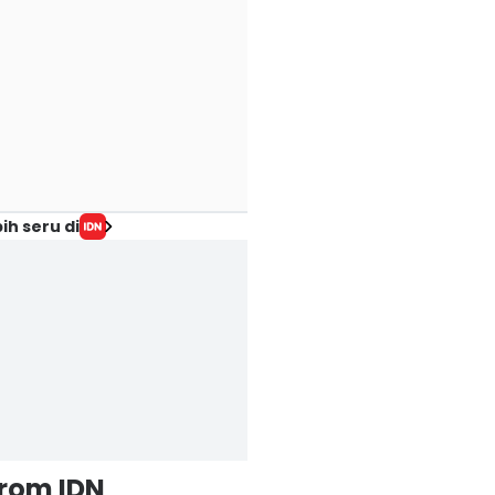
ih seru di
from IDN