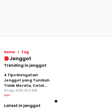
Home
Tag
Jenggot
Trending in jenggot
4 Tips Mengatasi
Jenggot yang Tumbuh
Tidak Merata, Catat
Bro!
03 Agu 2026, 19:31 WIB
Men
Latest in jenggot