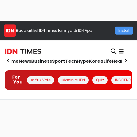
Baca artikel
IDN Times
lainnya di IDN App
Install
Home
News
Business
Sport
Tech
Hype
Korea
Life
Health
Aut
For
# Yuk Vote
Iklanin di IDN
Quiz
INSIDENESIA
You