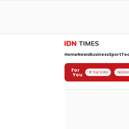
Home
News
Business
Sport
Te
For
# Yuk Vote
Iklanin
You