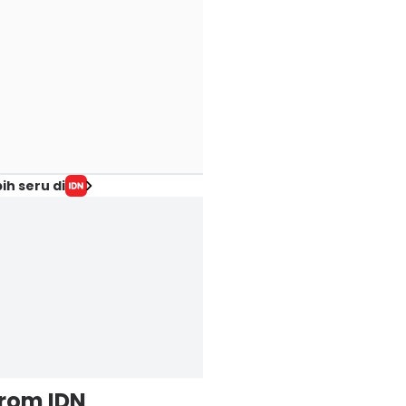
ih seru di
from IDN