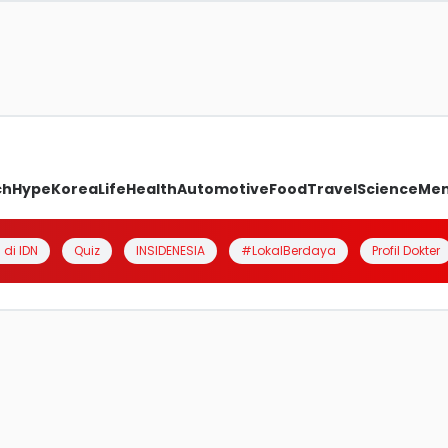
ch
Hype
Korea
Life
Health
Automotive
Food
Travel
Science
Me
 di IDN
Quiz
INSIDENESIA
#LokalBerdaya
Profil Dokter