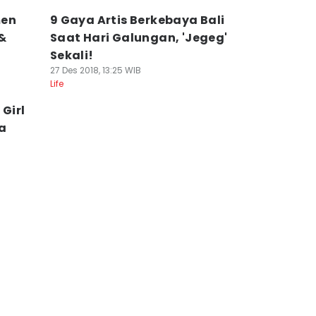
men
9 Gaya Artis Berkebaya Bali
 &
Saat Hari Galungan, 'Jegeg'
Sekali!
27 Des 2018, 13:25 WIB
Life
Girl
a