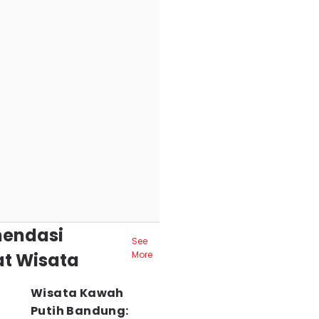
endasi
See
t Wisata
More
Wisata Kawah
Putih Bandung: