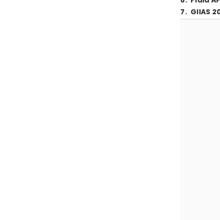
6
.
Piala A
7
.
GIIAS 2