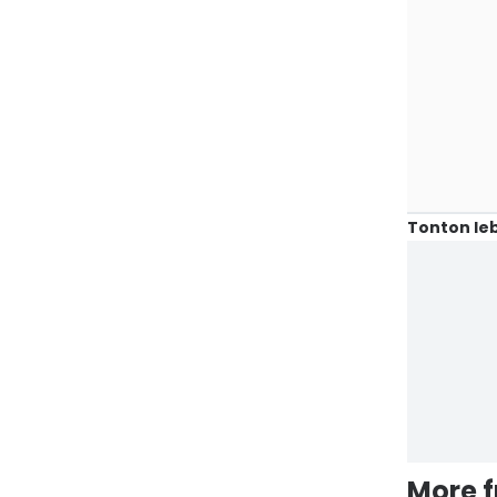
Tonton leb
More 