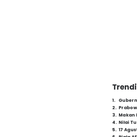
Trendi
1
.
Gubern
2
.
Prabow
3
.
Makan B
4
.
Nilai T
5
.
17 Agus