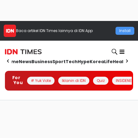
Baca artikel
IDN Times
lainnya di IDN App
Install
Home
News
Business
Sport
Tech
Hype
Korea
Life
Health
Aut
For
# Yuk Vote
Iklanin di IDN
Quiz
INSIDENESIA
You