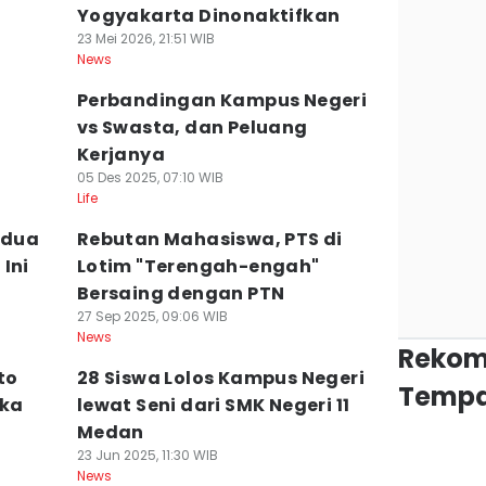
Yogyakarta Dinonaktifkan
23 Mei 2026, 21:51 WIB
News
a
Perbandingan Kampus Negeri
vs Swasta, dan Peluang
Kerjanya
05 Des 2025, 07:10 WIB
Life
edua
Rebutan Mahasiswa, PTS di
Ini
Lotim "Terengah-engah"
Bersaing dengan PTN
27 Sep 2025, 09:06 WIB
News
Rekom
to
28 Siswa Lolos Kampus Negeri
Tempa
uka
lewat Seni dari SMK Negeri 11
Medan
23 Jun 2025, 11:30 WIB
News