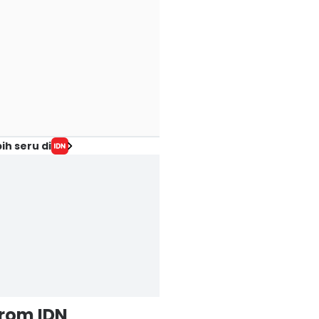
ih seru di
from IDN