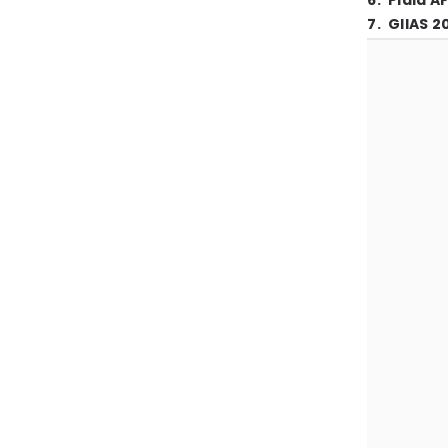
6
.
Piala A
7
.
GIIAS 2