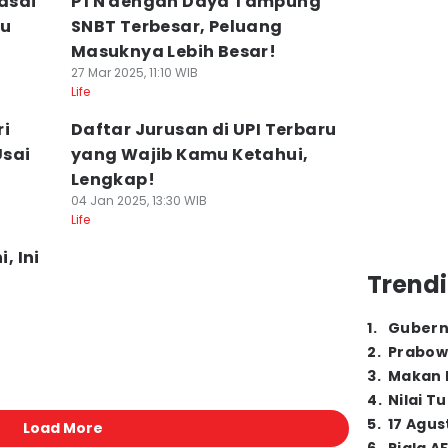
asai
PTN dengan Daya Tampung
tu
SNBT Terbesar, Peluang
Masuknya Lebih Besar!
27 Mar 2025, 11:10 WIB
Life
ri
Daftar Jurusan di UPI Terbaru
Usai
yang Wajib Kamu Ketahui,
Lengkap!
04 Jan 2025, 13:30 WIB
Life
, Ini
Trendi
1
.
Gubern
2
.
Prabow
3
.
Makan B
4
.
Nilai T
5
.
17 Agus
Load More