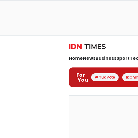
Home
News
Business
Sport
Te
For
# Yuk Vote
Iklanin
You