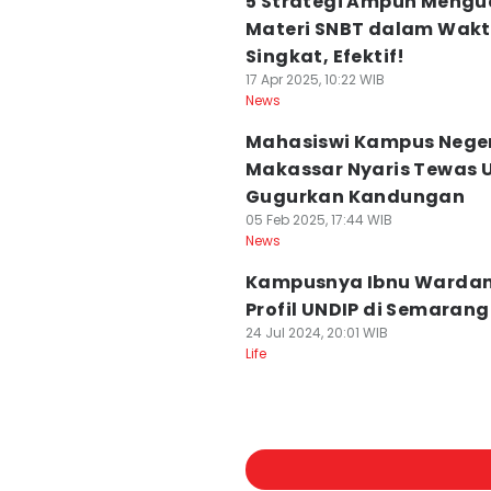
5 Strategi Ampuh Mengu
Materi SNBT dalam Wak
Singkat, Efektif!
17 Apr 2025, 10:22 WIB
News
Mahasiswi Kampus Nege
Makassar Nyaris Tewas 
Gugurkan Kandungan
05 Feb 2025, 17:44 WIB
News
Kampusnya Ibnu Wardani
Profil UNDIP di Semarang
24 Jul 2024, 20:01 WIB
Life