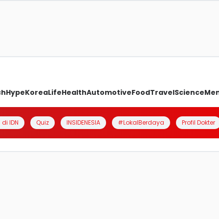
ch
Hype
Korea
Life
Health
Automotive
Food
Travel
Science
Me
 di IDN
Quiz
INSIDENESIA
#LokalBerdaya
Profil Dokter