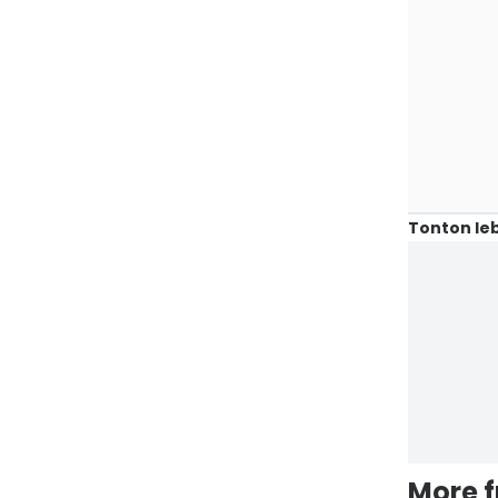
Tonton leb
More 