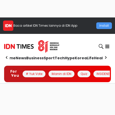
Baca artikel
IDN Times
lainnya di IDN App
Install
Home
News
Business
Sport
Tech
Hype
Korea
Life
Health
Aut
For
# Yuk Vote
Iklanin di IDN
Quiz
INSIDENESIA
You