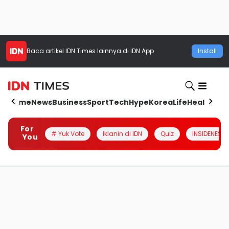
Baca artikel
IDN Times
lainnya di IDN App
Install
Home
News
Business
Sport
Tech
Hype
Korea
Life
Health
Aut
For
# Yuk Vote
Iklanin di IDN
Quiz
INSIDENESIA
You