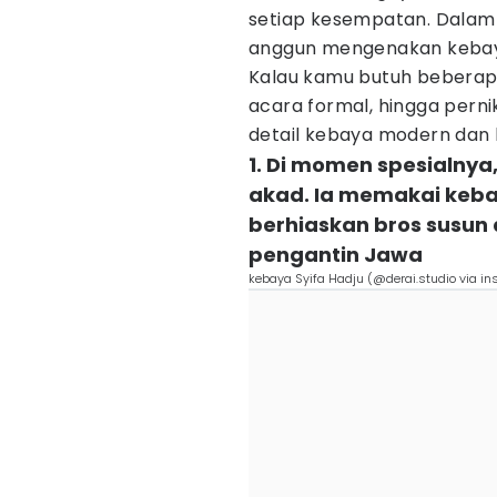
setiap kesempatan. Dalam b
anggun mengenakan keba
Kalau kamu butuh beberap
acara formal, hingga pernik
detail kebaya modern dan k
1. Di momen spesialnya
akad. Ia memakai keba
berhiaskan bros susu
pengantin Jawa
kebaya Syifa Hadju (@derai.studio via i