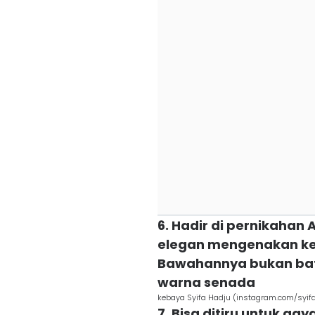
6. Hadir di pernikahan A
elegan mengenakan ke
Bawahannya bukan bati
warna senada
kebaya Syifa Hadju (instagram.com/syif
7. Bisa ditiru untuk ga