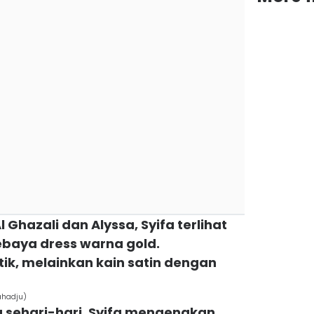
l Ghazali dan Alyssa, Syifa terlihat
baya dress warna gold.
k, melainkan kain satin dengan
ahadju)
ya sehari-hari, Syifa mengenakan