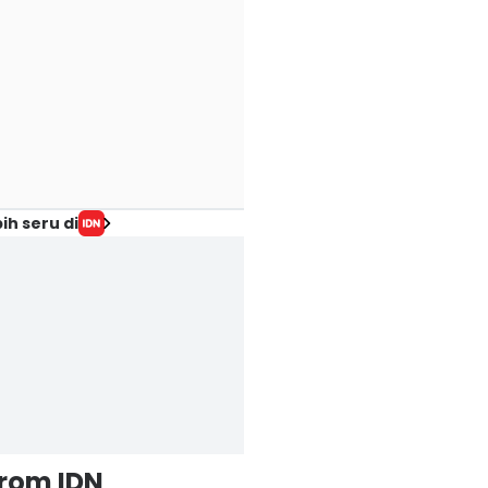
ih seru di
from IDN