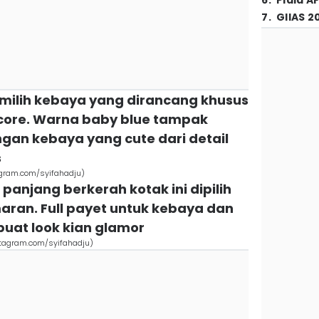
6
.
Piala A
7
.
GIIAS 2
emilih kebaya yang dirancang khusus
ore. Warna baby blue tampak
an kebaya yang cute dari detail
s
agram.com/syifahadju)
panjang berkerah kotak ini dipilih
aran. Full payet untuk kebaya dan
uat look kian glamor
stagram.com/syifahadju)