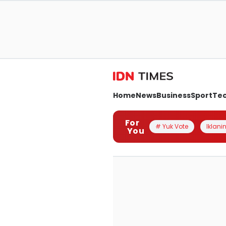
Home
News
Business
Sport
Te
For
# Yuk Vote
Iklanin
You