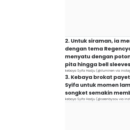
2. Untuk siraman, ia m
dengan tema Regencyc
menyatu dengan potong
pita hingga bell sleeve
kebaya Syifa Hadju (@iluminen via inst
3. Kebaya brokat payet 
Syifa untuk momen lam
songket semakin memb
kebaya Syifa Hadju (@seenbysou via in