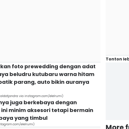
Tonton leb
ukan foto prewedding dengan adat
ya beludru kutubaru warna hitam
atik parang, auto bikin auranya
aldotjandra via instagram.com/elelrumi)
innya juga berkebaya dengan
ini minim aksesori tetapi bermain
ebaya yang timbul
nstagram.com/elelrumi)
More 