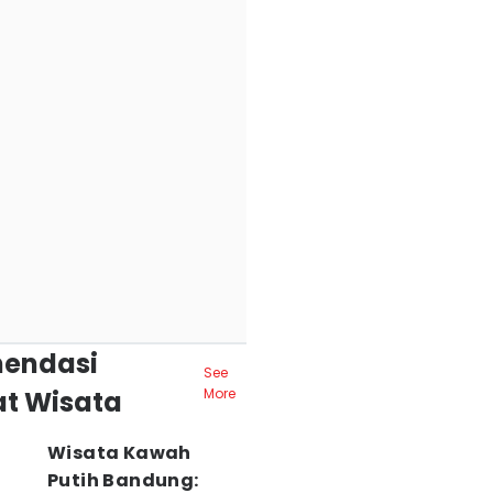
endasi
See
t Wisata
More
Wisata Kawah
Putih Bandung: