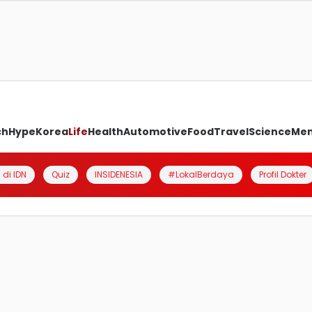
ch
Hype
Korea
Life
Health
Automotive
Food
Travel
Science
Me
 di IDN
Quiz
INSIDENESIA
#LokalBerdaya
Profil Dokter