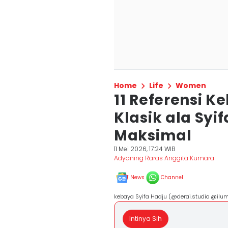
Home
Life
Women
11 Referensi 
Klasik ala Syi
Maksimal
11 Mei 2026, 17:24 WIB
Adyaning Raras Anggita Kumara
News
Channel
kebaya Syifa Hadju (@derai.studio @ilu
Intinya Sih