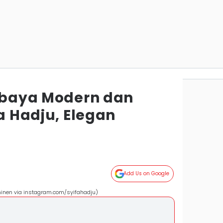
Kebaya Modern dan
fa Hadju, Elegan
Add Us on Google
minen via instagram.com/syifahadju)